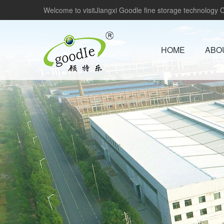
Welcome to visitJiangxi Goodle fine storage technology Co
HOME
ABO