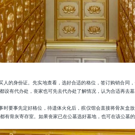
买人的身份证。先实地查看，选好合适的格位，签订购销合同，
都设有代办处，丧家也可先去代办处了解情况，认为合适再去墓
事时要事先定好格位，待遗体火化后，殡仪馆会直接将骨灰盒放
都有骨灰寄存室。如果丧家已在公墓选好墓地，也可在该公墓