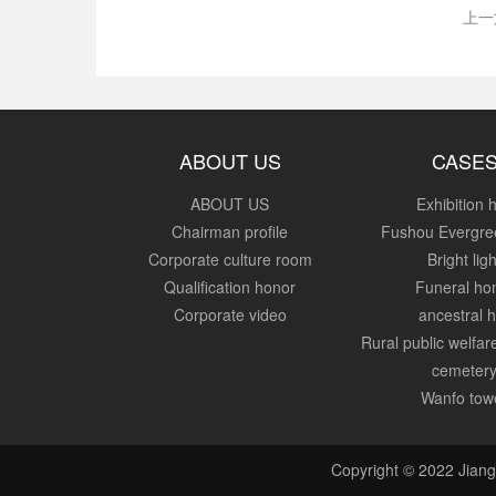
上一
ABOUT US
CASE
ABOUT US
Exhibition h
Chairman profile
Fushou Evergre
Corporate culture room
Bright ligh
Qualification honor
Funeral h
Corporate video
ancestral h
Rural public welfa
cemeter
Wanfo tow
Copyright © 2022 Jiang