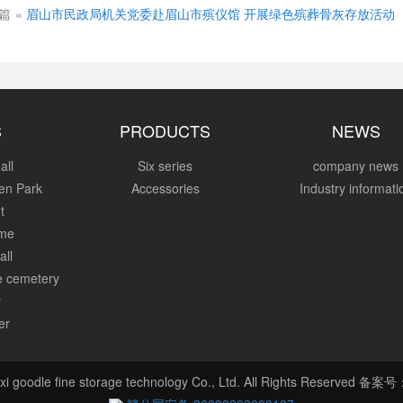
篇
«
眉山市民政局机关党委赴眉山市殡仪馆 开展绿色殡葬骨灰存放活动
S
PRODUCTS
NEWS
all
Six series
company news
en Park
Accessories
Industry informati
t
ome
all
re cemetery
y
er
xi goodle fine storage technology Co., Ltd. All Rights Reserved 备案