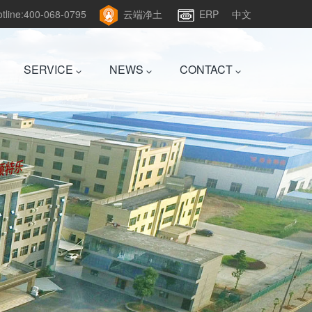
hotline:400-068-0795
云端净土
ERP
中文
SERVICE
NEWS
CONTACT