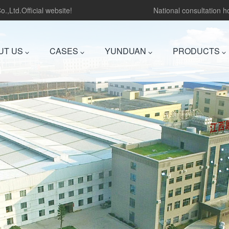
.,Ltd.Official website!
National consultation 
UT US
CASES
YUNDUAN
PRODUCTS