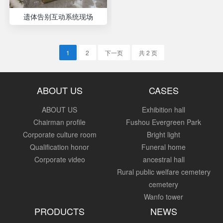
遗体告别互动系统现场
1
2
下一页
共 2 页
ABOUT US
CASES
ABOUT US
Exhibition hall
Chairman profile
Fushou Evergreen Park
Corporate culture room
Bright light
Qualification honor
Funeral home
Corporate video
ancestral hall
Rural public welfare cemetery
cemetery
Wanfo tower
PRODUCTS
NEWS