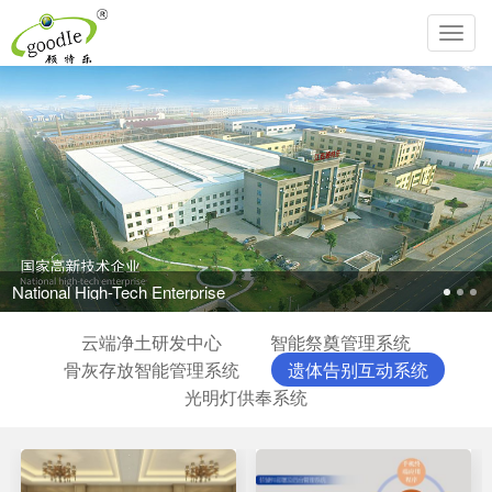
Toggl
navig
National High-Tech Enterprise
云端净土研发中心
智能祭奠管理系统
骨灰存放智能管理系统
遗体告别互动系统
光明灯供奉系统