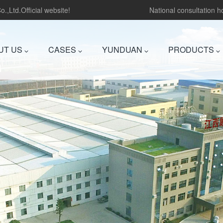
.,Ltd.Official website!
National consultation 
UT US
CASES
YUNDUAN
PRODUCTS