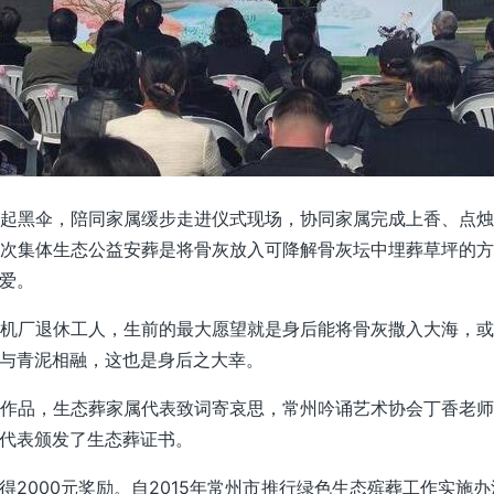
起黑伞，陪同家属缓步走进仪式现场，协同家属完成上香、点
次集体生态公益安葬是将骨灰放入可降解骨灰坛中埋葬草坪的
爱。
机厂退休工人，生前的最大愿望就是身后能将骨灰撒入大海，
与青泥相融，这也是身后之大幸。
作品，生态葬家属代表致词寄哀思，常州吟诵艺术协会丁香老
代表颁发了生态葬证书。
2000元奖励。自2015年常州市推行绿色生态殡葬工作实施