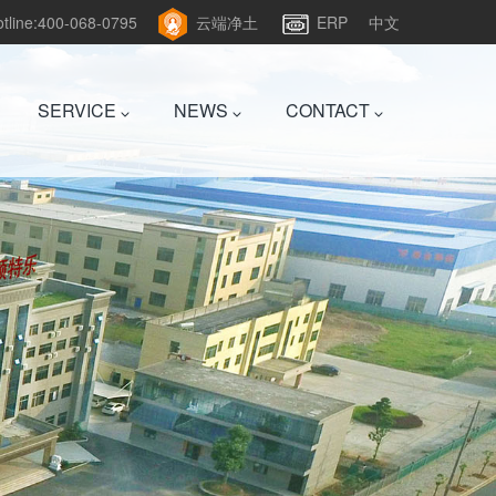
hotline:400-068-0795
云端净土
ERP
中文
SERVICE
NEWS
CONTACT