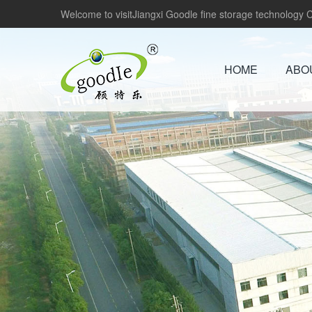
Welcome to visitJiangxi Goodle fine storage technology Co
HOME
ABO