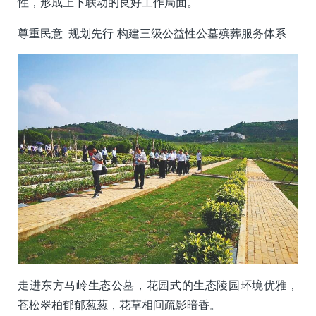
性，形成上下联动的良好工作局面。
尊重民意 规划先行 构建三级公益性公墓殡葬服务体系
走进东方马岭生态公墓，花园式的生态陵园环境优雅，
苍松翠柏郁郁葱葱，花草相间疏影暗香。