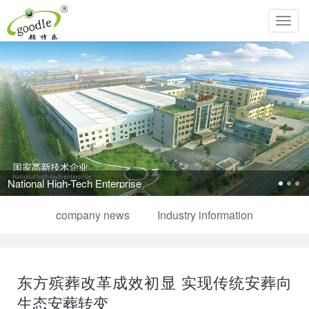
Toggl
navig
National High-Tech Enterprise
company news
Industry information
东方殡葬改革成效初显 实现传统安葬向
生态安葬转变