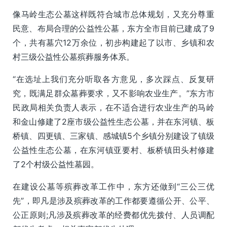
像马岭生态公墓这样既符合城市总体规划，又充分尊重
民意、布局合理的公益性公墓，东方全市目前已建成了9
个，共有墓穴12万余位，初步构建起了以市、乡镇和农
村三级公益性公墓殡葬服务体系。
“在选址上我们充分听取各方意见，多次踩点、反复研
究，既满足群众墓葬要求，又不影响农业生产。”东方市
民政局相关负责人表示，在不适合进行农业生产的马岭
和金山修建了2座市级公益性生态公墓，并在东河镇、板
桥镇、四更镇、三家镇、感城镇5个乡镇分别建设了镇级
公益性生态公墓，在东河镇亚要村、板桥镇田头村修建
了2个村级公益性墓园。
在建设公墓等殡葬改革工作中，东方还做到“三公三优
先”，即凡是涉及殡葬改革的工作都要遵循公开、公平、
公正原则;凡涉及殡葬改革的经费都优先拨付、人员调配