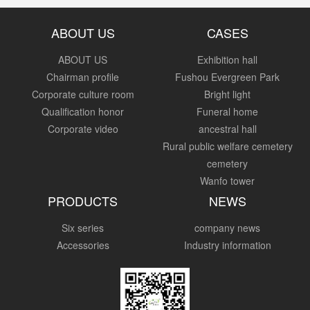
ABOUT US
CASES
ABOUT US
Exhibition hall
Chairman profile
Fushou Evergreen Park
Corporate culture room
Bright light
Qualification honor
Funeral home
Corporate video
ancestral hall
Rural public welfare cemetery
cemetery
Wanfo tower
PRODUCTS
NEWS
Six series
company news
Accessories
Industry information