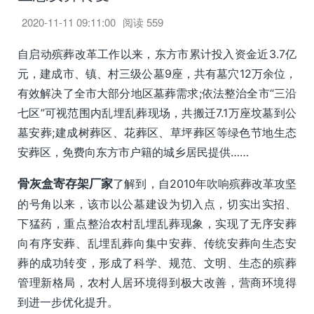
2020-11-11 09:11:00
阅读
559
自启动殡葬改革工作以来，东方市累计投入资金近3.7亿
元，建成市、镇、村三级公墓9座，共有墓穴12万余位，
有效解决了全市大部分地区墓葬需求;依法整治全市“三沿
七区”可视范围内乱埋乱葬现场，共搬迁7.1万座坟墓到公
墓安葬;建成树葬区、花葬区、草坪葬区等绿色节地生态
安葬区，免费向东方市户籍的城乡居民提供……
骨灰盒寄存架厂家
了解到，自2010年吹响殡葬改革攻坚
的号角以来，该市以公墓建设为切入点，切实出实招、
下猛药，重点整治农村乱埋乱葬现象，实现了无序安葬
向有序安葬、乱埋乱葬向集中安葬、传统安葬向生态安
葬的成功转变，形成了科学、规范、文明、生态的殡葬
管理新格局，农村人居环境得到极大改善，营商环境得
到进一步优化提升。