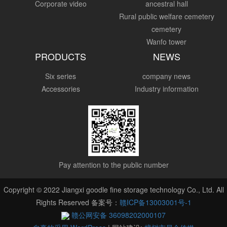
Corporate video
ancestral hall
Rural public welfare cemetery
cemetery
Wanfo tower
PRODUCTS
NEWS
Six series
company news
Accessories
Industry information
Pay attention to the public number
Copyright © 2022 Jiangxi goodle fine storage technology Co., Ltd. All
Rights Reserved 备案号：
赣ICP备13003001号-1
赣公网安备 36098202000107