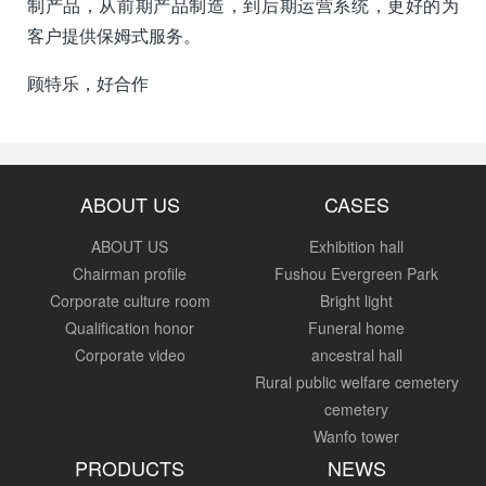
制产品，从前期产品制造，到后期运营系统，更好的为
客户提供保姆式服务。
顾特乐，好合作
ABOUT US
CASES
ABOUT US
Exhibition hall
Chairman profile
Fushou Evergreen Park
Corporate culture room
Bright light
Qualification honor
Funeral home
Corporate video
ancestral hall
Rural public welfare cemetery
cemetery
Wanfo tower
PRODUCTS
NEWS