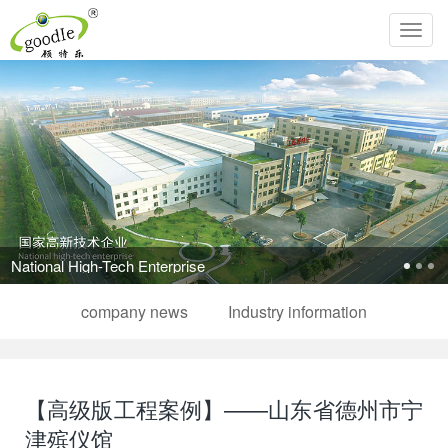
Toggl
navig
Pursue the perfection of life and inherit Chinese filial piety!
company news
Industry information
【高级版工程案例】——山东省德州市宁
津殡仪馆