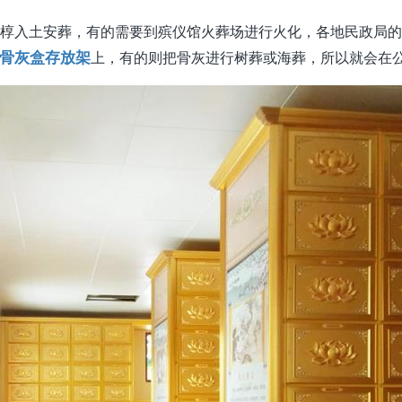
椁入土安葬，有的需要到殡仪馆火葬场进行火化，各地民政局
骨灰盒存放架
上，有的则把骨灰进行树葬或海葬，所以就会在