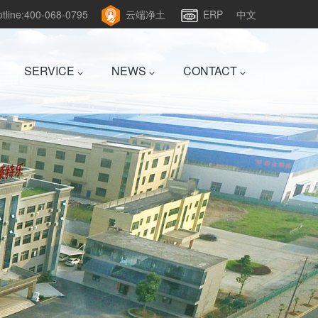
hotline:400-068-0795
云端净土
ERP
中文
SERVICE
NEWS
CONTACT