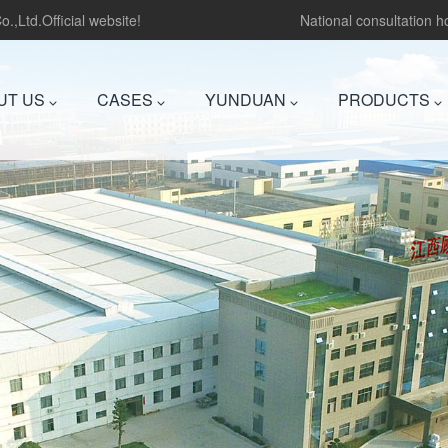
.,Ltd.Official website!
National consultation 
UT US
CASES
YUNDUAN
PRODUCTS