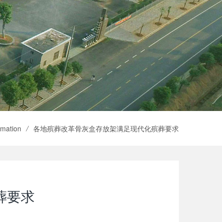
rmation
/
各地殡葬改革骨灰盒存放架满足现代化殡葬要求
葬要求