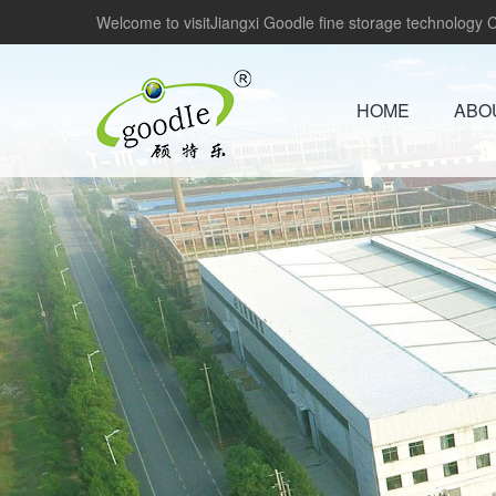
Welcome to visitJiangxi Goodle fine storage technology Co
HOME
ABO