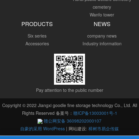
cemetery
Wanfo tower
PRODUCTS
NEWS
Six series
company news
Accessories
Industry information
Pay attention to the public number
Copyright © 2022 Jiangxi goodle fine storage technology Co., Ltd. All
Rights Reserved 备案号：
赣ICP备13003001号-1
赣公网安备 36098202000107
自豪的采用 WordPress
|
网站建设:
樟树市易企传媒