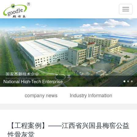
Toggl
navig
Pursue the perfection of life and inherit Chinese filial piety!
company news
Industry information
【工程案例】——江西省兴国县梅窖公益
性骨灰堂