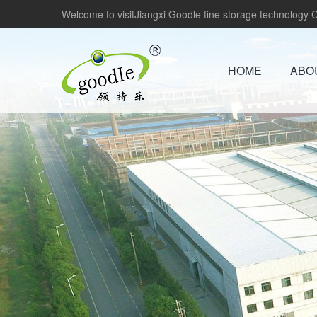
Welcome to visitJiangxi Goodle fine storage technology Co
HOME
ABO