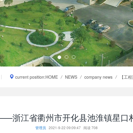
current position:
HOME
/
NEWS
/
company news
/
【工程
——浙江省衢州市开化县池淮镇星口
管理员
2021-9-22 09:09:47
阅读
708