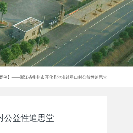
案例】——浙江省衢州市开化县池淮镇星口村公益性追思堂
村公益性追思堂