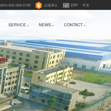
hotline:400-068-0795
云端净土
ERP
中文
SERVICE
NEWS
CONTACT