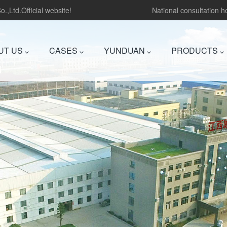
.,Ltd.Official website!
National consultation 
UT US
CASES
YUNDUAN
PRODUCTS