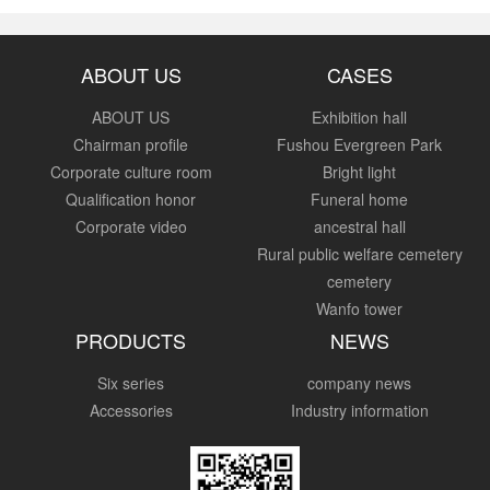
ABOUT US
CASES
ABOUT US
Exhibition hall
Chairman profile
Fushou Evergreen Park
Corporate culture room
Bright light
Qualification honor
Funeral home
Corporate video
ancestral hall
Rural public welfare cemetery
cemetery
Wanfo tower
PRODUCTS
NEWS
Six series
company news
Accessories
Industry information