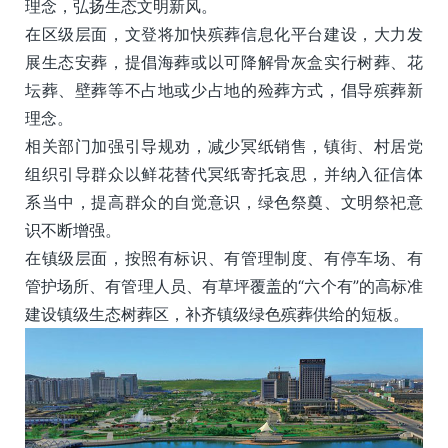
理念，弘扬生态文明新风。
在区级层面，文登将加快殡葬信息化平台建设，大力发
展生态安葬，提倡海葬或以可降解骨灰盒实行树葬、花
坛葬、壁葬等不占地或少占地的殓葬方式，倡导殡葬新
理念。
相关部门加强引导规劝，减少冥纸销售，镇街、村居党
组织引导群众以鲜花替代冥纸寄托哀思，并纳入征信体
系当中，提高群众的自觉意识，绿色祭奠、文明祭祀意
识不断增强。
在镇级层面，按照有标识、有管理制度、有停车场、有
管护场所、有管理人员、有草坪覆盖的“六个有”的高标准
建设镇级生态树葬区，补齐镇级绿色殡葬供给的短板。