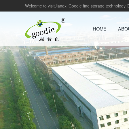
Welcome to visitJiangxi Goodle fine storage technology Co
HOME
ABO