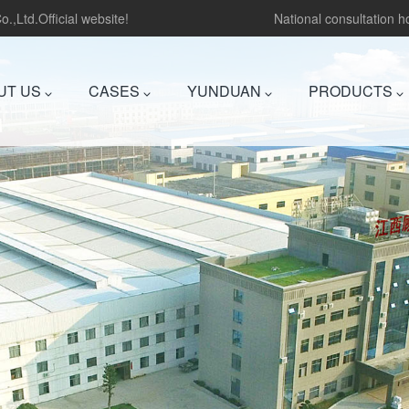
.,Ltd.Official website!
National consultation 
UT US
CASES
YUNDUAN
PRODUCTS