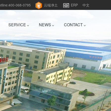
hotline:400-068-0795
云端净土
ERP
中文
SERVICE
NEWS
CONTACT