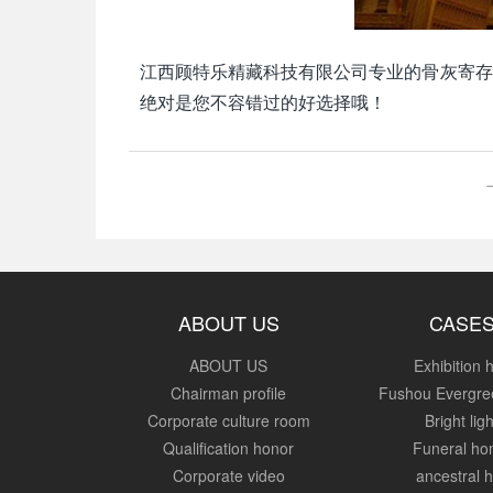
江西顾特乐精藏科技有限公司专业的骨灰寄存
绝对是您不容错过的好选择哦！
ABOUT US
CASE
ABOUT US
Exhibition h
Chairman profile
Fushou Evergre
Corporate culture room
Bright ligh
Qualification honor
Funeral h
Corporate video
ancestral h