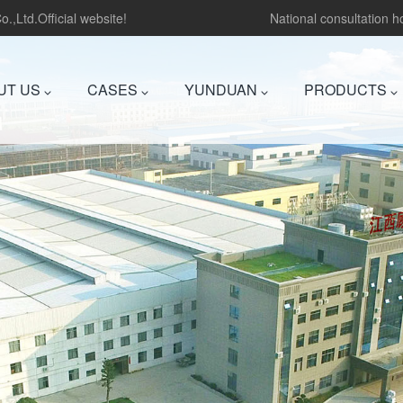
.,Ltd.Official website!
National consultation 
UT US
CASES
YUNDUAN
PRODUCTS