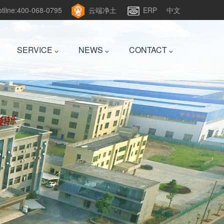
hotline:400-068-0795
云端净土
ERP
中文
SERVICE
NEWS
CONTACT