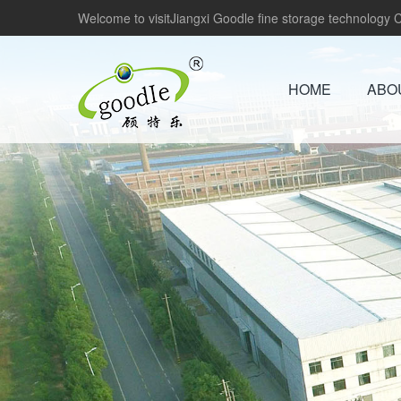
Welcome to visitJiangxi Goodle fine storage technology Co
HOME
ABO