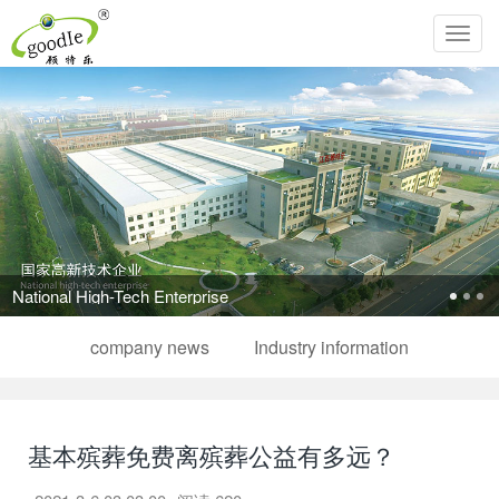
Toggl
navig
National High-Tech Enterprise
company news
Industry information
基本殡葬免费离殡葬公益有多远？