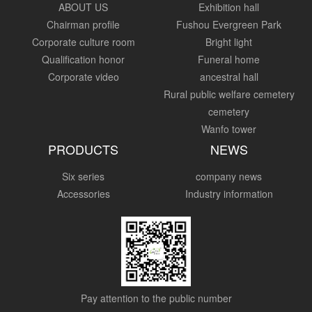
ABOUT US
Exhibition hall
Chairman profile
Fushou Evergreen Park
Corporate culture room
Bright light
Qualification honor
Funeral home
Corporate video
ancestral hall
Rural public welfare cemetery
cemetery
Wanfo tower
PRODUCTS
NEWS
Six series
company news
Accessories
Industry information
Pay attention to the public number