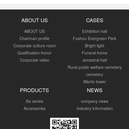
ABOUT US
CASES
ABOUT US
Exhibition hall
Chairman profile
Fushou Evergreen Park
Corporate culture room
Bright light
Qualification honor
Funeral home
Corporate video
ancestral hall
Rural public welfare cemetery
cemetery
Wanfo tower
PRODUCTS
NEWS
Six series
company news
Accessories
Industry information