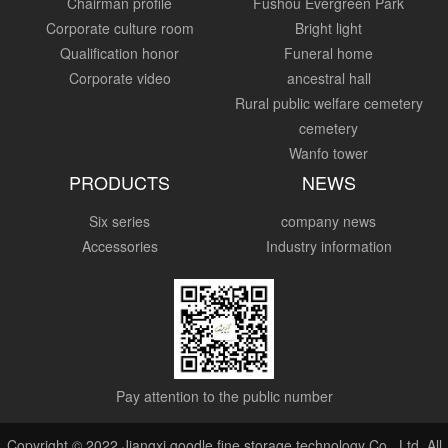
Chairman profile
Fushou Evergreen Park
Corporate culture room
Bright light
Qualification honor
Funeral home
Corporate video
ancestral hall
Rural public welfare cemetery
cemetery
Wanfo tower
PRODUCTS
NEWS
Six series
company news
Accessories
Industry information
Pay attention to the public number
Copyright © 2022 Jiangxi goodle fine storage technology Co., Ltd. All