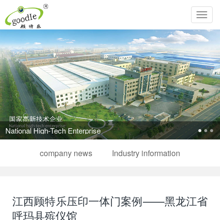
Toggl
navig
Pursue the perfection of life and inherit Chinese filial piety!
company news
Industry information
江西顾特乐压印一体门案例——黑龙江省
呼玛县殡仪馆