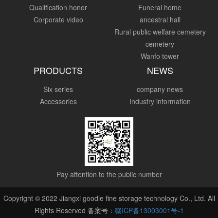
Qualification honor
Funeral home
Corporate video
ancestral hall
Rural public welfare cemetery
cemetery
Wanfo tower
PRODUCTS
NEWS
Six series
company news
Accessories
Industry information
Pay attention to the public number
Copyright © 2022 Jiangxi goodle fine storage technology Co., Ltd. All
Rights Reserved 备案号：
赣ICP备13003001号-1