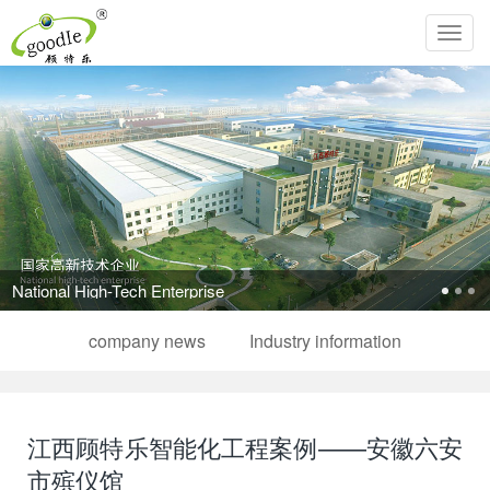
Toggl
navig
Pursue the perfection of life and inherit Chinese filial piety!
company news
Industry information
江西顾特乐智能化工程案例——安徽六安
市殡仪馆