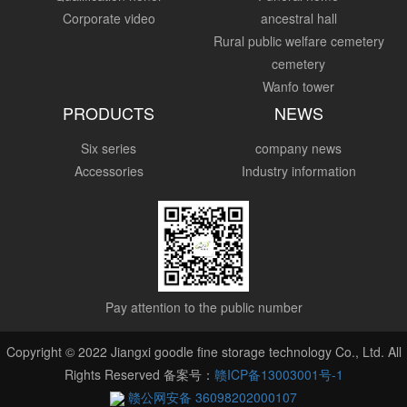
Corporate video
ancestral hall
Rural public welfare cemetery
cemetery
Wanfo tower
PRODUCTS
NEWS
Six series
company news
Accessories
Industry information
Pay attention to the public number
Copyright © 2022 Jiangxi goodle fine storage technology Co., Ltd. All
Rights Reserved 备案号：
赣ICP备13003001号-1
赣公网安备 36098202000107