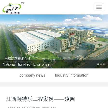
Toggl
navig
Pursue the perfection of life and inherit Chinese filial piety!
company news
Industry information
江西顾特乐工程案例——陵园