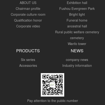
ABOUT US
Exhibition hall
Chairman profile
Fushou Evergreen Park
Corporate culture room
Bright light
Qualification honor
Funeral home
Corporate video
ancestral hall
Rural public welfare cemetery
cemetery
Wanfo tower
PRODUCTS
NEWS
Six series
company news
Accessories
Industry information
Pay attention to the public number