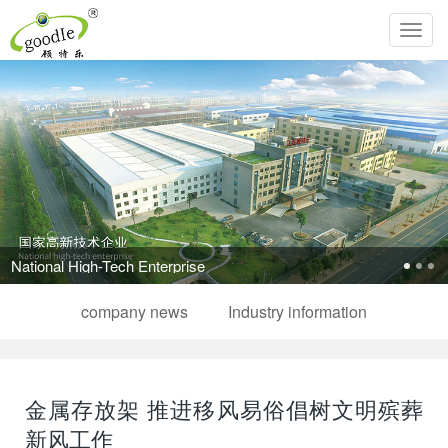
Toggl
navig
National High-Tech Enterprise
company news
Industry information
金属存放架 推进移风易俗倡树文明殡葬
新风工作