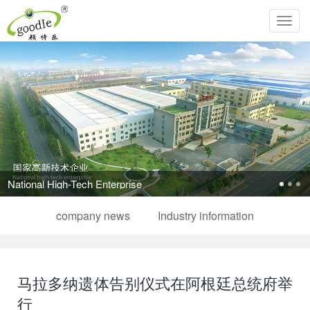
Toggl
navig
National High-Tech Enterprise
company news
Industry information
马拉多纳遗体告别仪式在阿根廷总统府举
行