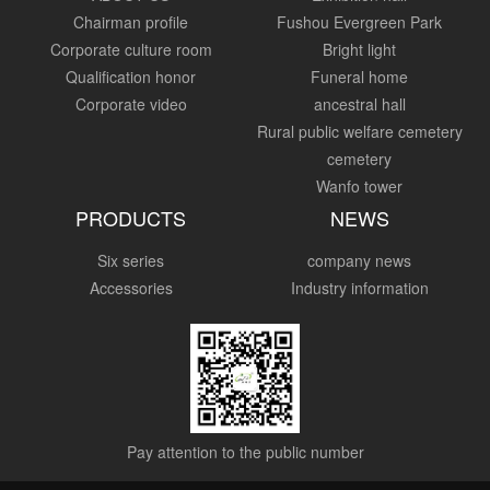
Chairman profile
Fushou Evergreen Park
Corporate culture room
Bright light
Qualification honor
Funeral home
Corporate video
ancestral hall
Rural public welfare cemetery
cemetery
Wanfo tower
PRODUCTS
NEWS
Six series
company news
Accessories
Industry information
Pay attention to the public number