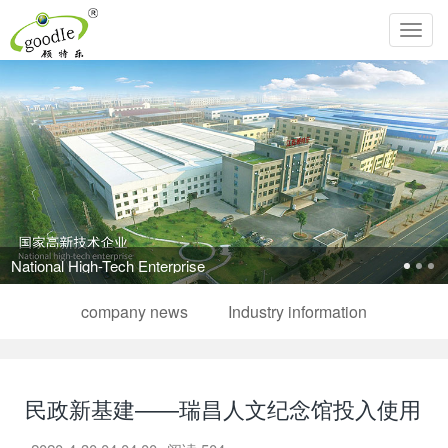
Toggl
navig
Pursue the perfection of life and inherit Chinese filial piety!
company news
Industry information
民政新基建——瑞昌人文纪念馆投入使用