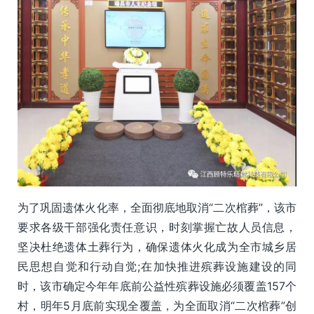
为了巩固遗体火化率，全面彻底地取消“二次棺葬”，该市
要求各级干部强化责任意识，时刻掌握亡故人员信息，
坚决杜绝遗体土葬行为，确保遗体火化成为全市城乡居
民思想自觉和行动自觉;在加快推进殡葬设施建设的同
时，该市确定今年年底前公益性殡葬设施必须覆盖157个
村，明年5月底前实现全覆盖，为全面取消“二次棺葬”创