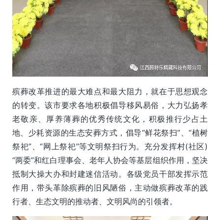
殡葬改革推进的最大难点和最大阻力，就在于思想观念
的转变。该市要求各地积极倡导移风易俗，大力弘扬孝
老敬亲、厚养薄葬的优秀传统文化，积极推行少占土
地、少耗资源的生态安葬方式，倡导“鲜花祭扫”、“植树
祭祀”、“网上祭祀”等文明祭扫行为。充分发挥村(社区)
“两委”和红白理事会、老年人协会等基层组织作用，坚决
抵制大操大办和封建迷信活动。各级党员干部发挥示范
作用，带头革除殡葬的旧风陋俗，主动做殡葬改革的践
行者、生态文明的推动者、文明风尚的引领者。