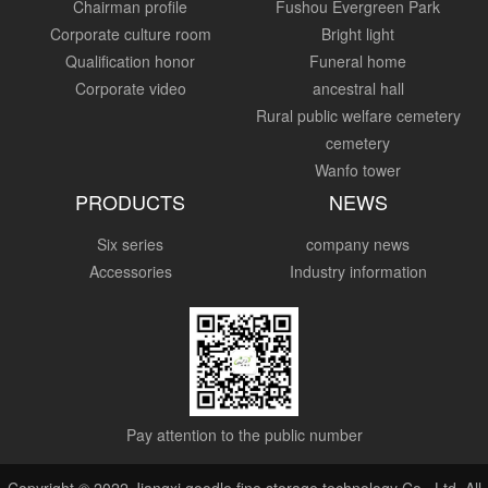
Chairman profile
Fushou Evergreen Park
Corporate culture room
Bright light
Qualification honor
Funeral home
Corporate video
ancestral hall
Rural public welfare cemetery
cemetery
Wanfo tower
PRODUCTS
NEWS
Six series
company news
Accessories
Industry information
Pay attention to the public number
Copyright © 2022 Jiangxi goodle fine storage technology Co., Ltd. All