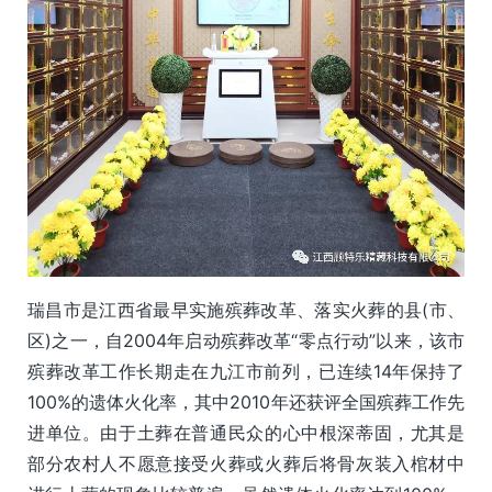
瑞昌市是江西省最早实施殡葬改革、落实火葬的县(市、
区)之一，自2004年启动殡葬改革“零点行动”以来，该市
殡葬改革工作长期走在九江市前列，已连续14年保持了
100%的遗体火化率，其中2010年还获评全国殡葬工作先
进单位。由于土葬在普通民众的心中根深蒂固，尤其是
部分农村人不愿意接受火葬或火葬后将骨灰装入棺材中