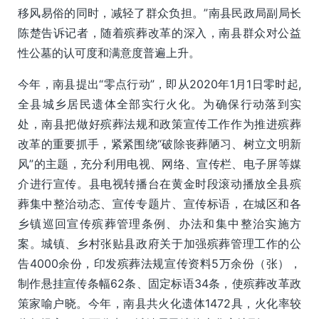
移风易俗的同时，减轻了群众负担。”南县民政局副局长
陈楚告诉记者，随着殡葬改革的深入，南县群众对公益
性公墓的认可度和满意度普遍上升。
今年，南县提出“零点行动”，即从2020年1月1日零时起,
全县城乡居民遗体全部实行火化。为确保行动落到实
处，南县把做好殡葬法规和政策宣传工作作为推进殡葬
改革的重要抓手，紧紧围绕“破除丧葬陋习、树立文明新
风”的主题，充分利用电视、网络、宣传栏、电子屏等媒
介进行宣传。县电视转播台在黄金时段滚动播放全县殡
葬集中整治动态、宣传专题片、宣传标语，在城区和各
乡镇巡回宣传殡葬管理条例、办法和集中整治实施方
案。城镇、乡村张贴县政府关于加强殡葬管理工作的公
告4000余份，印发殡葬法规宣传资料5万余份（张），
制作悬挂宣传条幅62条、固定标语34条，使殡葬改革政
策家喻户晓。今年，南县共火化遗体1472具，火化率较