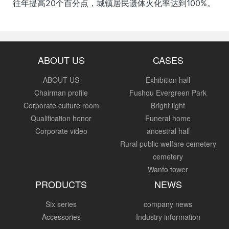
往年提高20个百分点，城镇居民遗体火化率达到100%。
ABOUT US
CASES
ABOUT US
Exhibition hall
Chairman profile
Fushou Evergreen Park
Corporate culture room
Bright light
Qualification honor
Funeral home
Corporate video
ancestral hall
Rural public welfare cemetery
cemetery
Wanfo tower
PRODUCTS
NEWS
Six series
company news
Accessories
Industry information