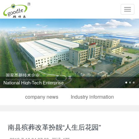
Toggl
navig
National High-Tech Enterprise
company news
Industry information
南县殡葬改革扮靓“人生后花园”