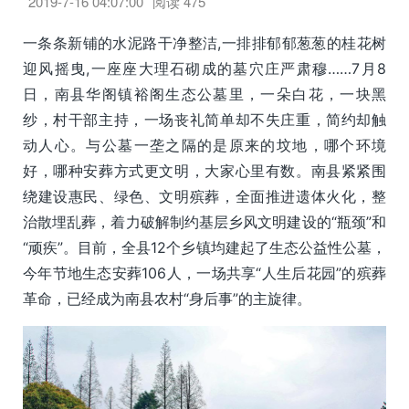
2019-7-16 04:07:00
阅读
475
一条条新铺的水泥路干净整洁,一排排郁郁葱葱的桂花树
迎风摇曳,一座座大理石砌成的墓穴庄严肃穆……7月8
日，南县华阁镇裕阁生态公墓里，一朵白花，一块黑
纱，村干部主持，一场丧礼简单却不失庄重，简约却触
动人心。与公墓一垄之隔的是原来的坟地，哪个环境
好，哪种安葬方式更文明，大家心里有数。南县紧紧围
绕建设惠民、绿色、文明殡葬，全面推进遗体火化，整
治散埋乱葬，着力破解制约基层乡风文明建设的“瓶颈”和
“顽疾”。目前，全县12个乡镇均建起了生态公益性公墓，
今年节地生态安葬106人，一场共享“人生后花园”的殡葬
革命，已经成为南县农村“身后事”的主旋律。