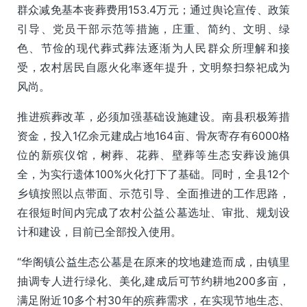
群众减免基本丧葬费用153.4万元；通过舆论宣传、政策
引导、党员干部示范等措施，庄重、简约、文明、绿
色、节俭的现代葬式葬法逐渐为人民群众所理解和接
受，农村居民自愿火化率逐年提升，文明祭扫祭祀成为
风尚。
推进殡葬改革，必须加强基础设施建设。南县积极筹措
资金，投入1亿余元建成占地164亩、骨灰寄存有6000格
位的新殡仪馆，树葬、花葬、壁葬等生态安葬设施俱
全，为实行遗体100%火化打下了基础。同时，全县12个
乡镇按照以点带面、示范引导、全面推进的工作思路，
在很短时间内完成了农村公益公墓选址、审批、规划设
计和建设，目前已全部投入使用。
“华阁镇公益生态公墓是在原来的坟地建造而成，由镇里
抽调专人进行绿化、美化,建成后可节约耕地200多亩，
满足附近10多个村30年的殡葬需求，在实现节地生态、