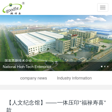
Toggl
navig
Pursue the perfection of life and inherit Chinese filial piety!
company news
Industry information
【人文纪念馆】——一体压印“福禄寿喜”
款