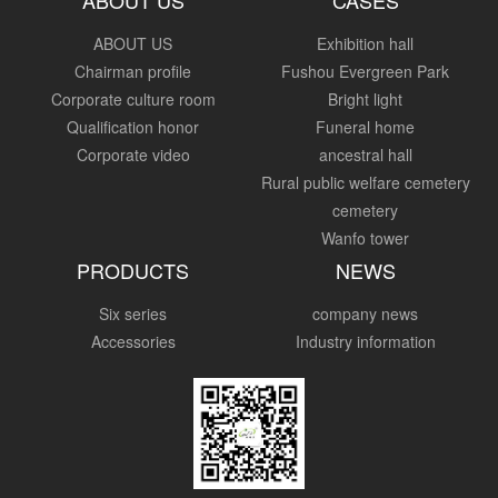
ABOUT US
Exhibition hall
Chairman profile
Fushou Evergreen Park
Corporate culture room
Bright light
Qualification honor
Funeral home
Corporate video
ancestral hall
Rural public welfare cemetery
cemetery
Wanfo tower
PRODUCTS
NEWS
Six series
company news
Accessories
Industry information