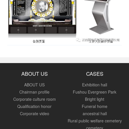
ABOUT US
CASES
ABOUT US
Exhibition hall
Chairman profile
Fushou Evergreen Park
Corporate culture room
Bright light
Qualification honor
Funeral home
Corporate video
ancestral hall
Rural public welfare cemetery
cemetery