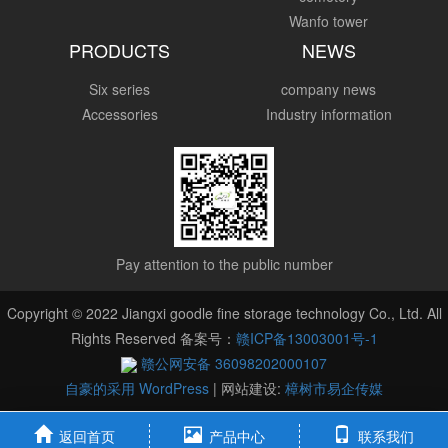
Wanfo tower
PRODUCTS
NEWS
Six series
company news
Accessories
Industry information
Pay attention to the public number
Copyright © 2022 Jiangxi goodle fine storage technology Co., Ltd. All
Rights Reserved 备案号：
赣ICP备13003001号-1
赣公网安备 36098202000107
自豪的采用 WordPress
|
网站建设:
樟树市易企传媒
返回首页
产品中心
联系我们