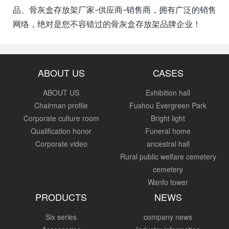
品、骨灰盒存放架厂家-供应商-销售商，拥有广泛的销售
网络，绝对是您不容错过的骨灰盒存放架品牌企业！
ABOUT US
CASES
ABOUT US
Exhibition hall
Chairman profile
Fushou Evergreen Park
Corporate culture room
Bright light
Qualification honor
Funeral home
Corporate video
ancestral hall
Rural public welfare cemetery
cemetery
Wanfo tower
PRODUCTS
NEWS
Six series
company news