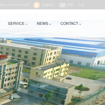
hotline:400-068-0795
云端净土
ERP
中文
SERVICE
NEWS
CONTACT