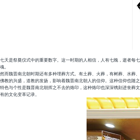
七天是祭奠仪式中的重要数字。这一时期的人相信，人有七魄，逝者每七
魂。
然而魏晋南北朝时期还有多种埋葬方式。有土葬、火葬，有树葬、水葬、
佛教的兴盛，道教的发扬，影响着魏晋南北朝人的信仰。这种信仰也随之
特色与个性是魏晋南北朝挥之不去的烙印，这种烙印也深深镌刻进丧葬文
有的文化变革记录。