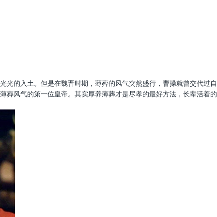
光光的入土。但是在魏晋时期，薄葬的风气突然盛行，曹操就曾交代过自
薄葬风气的第一位皇帝。其实厚养薄葬才是尽孝的最好方法，长辈活着的