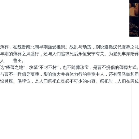
薄葬，在魏晋南北朝早期颇受推崇。战乱与动荡，别说遵循汉代丧葬之礼
早期的薄葬之风盛行，还与人们追求死后永恒安宁有关。为避免丰厚陪葬
人——曹丕。
选“瘠薄之地”，坟墓“不封不树”，也不随葬珍宝，是曹丕提倡的薄葬
与曹丕一样倡导薄葬，影响较大并身体力行的皇室中人，还有司马懿和司
设灵座、供牌位，是人们祭祀亡灵必不可少的内容。祭祀时，人们在牌位