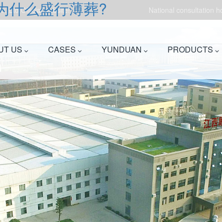
为什么盛行薄葬?
.,Ltd.Official website!
National consultation 
UT US
CASES
YUNDUAN
PRODUCTS