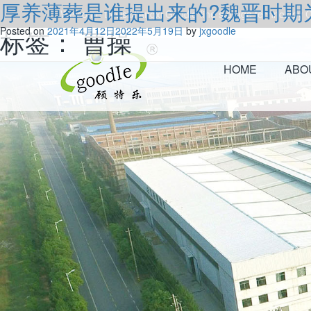
厚养薄葬是谁提出来的?魏晋时期
Welcome to visitJiangxi Goodle fine storage technology Co
标签：
Posted on
2021年4月12日
曹操
2022年5月19日
by
jxgoodle
HOME
ABO