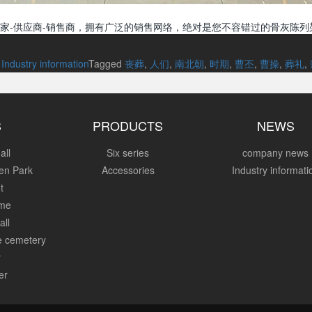
家-供应商-销售商，拥有广泛的销售网络，绝对是您不容错过的骨灰陈列
n
Industry information
Tagged
丧葬
,
人们
,
南北朝
,
时期
,
曹丕
,
曹操
,
葬礼
,
S
PRODUCTS
NEWS
all
Six series
company news
en Park
Accessories
Industry informati
t
ome
all
re cemetery
y
er