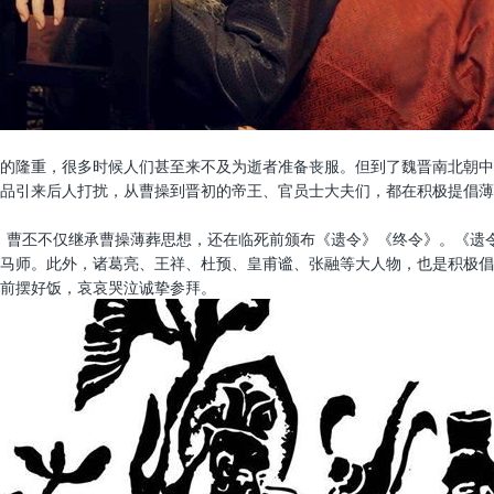
的隆重，很多时候人们甚至来不及为逝者准备丧服。但到了魏晋南北朝中
品引来后人打扰，从曹操到晋初的帝王、官员士大夫们，都在积极提倡薄
方式。曹丕不仅继承曹操薄葬思想，还在临死前颁布《遗令》《终令》。《
马师。此外，诸葛亮、王祥、杜预、皇甫谧、张融等大人物，也是积极倡
前摆好饭，哀哀哭泣诚挚参拜。