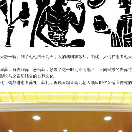
天散一魄。到了七七四十九天，人的魂魄将散尽。由此，人们在逝者七天
崖葬，有岩洞葬、悬棺葬，彰显了这一时期不同地区、不同民族的丧葬特
影响与之密切结合的丧葬文化。
化，镌刻进逝者葬礼。葬礼，诉说着魏晋南北朝人顺应时代又适应传统的