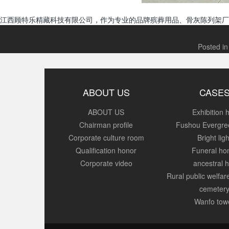
江西顾特乐精藏科技有限公司，作为专业的品牌殡葬用品、骨灰陈列架厂
Posted i
ABOUT US
CASE
ABOUT US
Exhibition h
Chairman profile
Fushou Evergre
Corporate culture room
Bright ligh
Qualification honor
Funeral h
Corporate video
ancestral h
Rural public welfa
cemeter
Wanfo tow