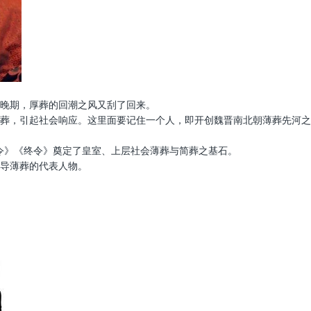
晚期，厚葬的回潮之风又刮了回来。
葬，引起社会响应。这里面要记住一个人，即开创魏晋南北朝薄葬先河之
遗令》《终令》奠定了皇室、上层社会薄葬与简葬之基石。
导薄葬的代表人物。