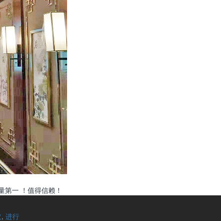
量第一 ！值得信赖！
取
,
进行