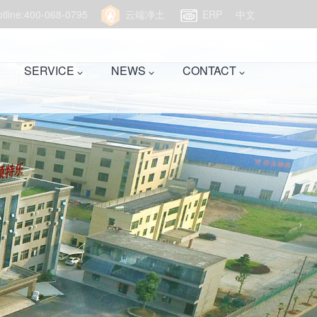
hotline:400-068-0795
云端净土
ERP
中文
SERVICE
NEWS
CONTACT