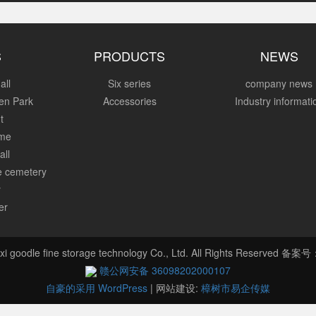
S
PRODUCTS
NEWS
all
Six series
company news
en Park
Accessories
Industry informati
t
ome
all
re cemetery
y
er
xi goodle fine storage technology Co., Ltd. All Rights Reserved 备案
赣公网安备 36098202000107
自豪的采用 WordPress
|
网站建设:
樟树市易企传媒