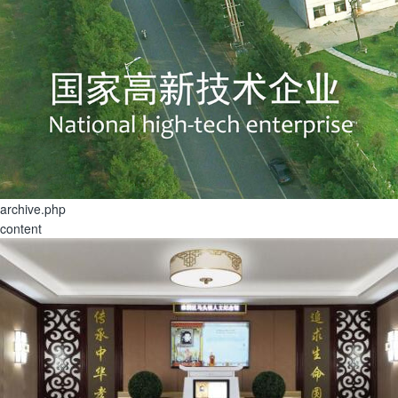
archive.php
content