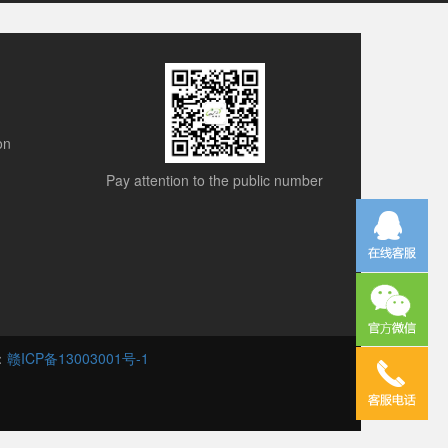
on
Pay attention to the public number
号：
赣ICP备13003001号-1