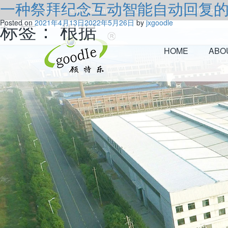
一种祭拜纪念互动智能自动回复
Welcome to visitJiangxi Goodle fine storage technology Co
标签：
Posted on
2021年4月13日
根据
2022年5月26日
by
jxgoodle
HOME
ABO