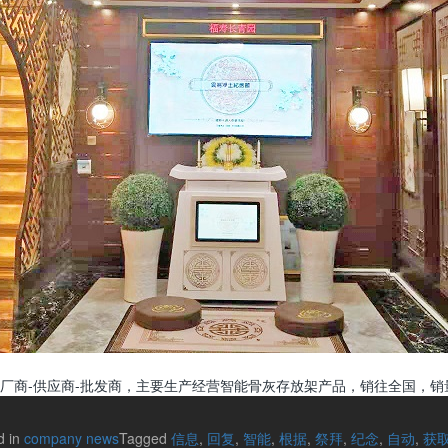
厂商-供应商-批发商，主要生产经营智能骨灰存放架产品，销往全国，销
d in
company news
Tagged
信息
,
回复
,
智能
,
根据
,
祭拜
,
纪念
,
自动
,
获