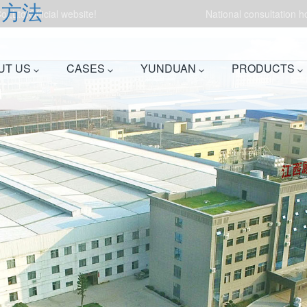
的方法
.,Ltd.Official website!
National consultation 
UT US
CASES
YUNDUAN
PRODUCTS