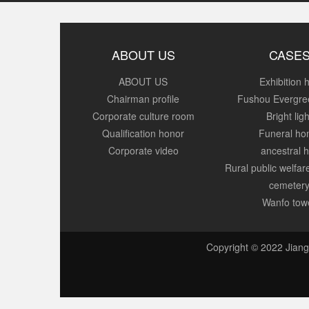
ABOUT US
CASE
ABOUT US
Exhibition h
Chairman profile
Fushou Evergre
Corporate culture room
Bright ligh
Qualification honor
Funeral h
Corporate video
ancestral h
Rural public welfa
cemeter
Wanfo tow
Copyright © 2022 Jiang