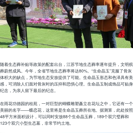
随着生态葬补贴等政策的配套出台，江苏节地生态葬率逐年提升，文明殡
葬蔚然成风。今年，全省节地生态葬率将达80%。“生命晶玉”克服了骨灰
体积大的缺点，为节地生态安放提供了可能。生命晶玉形态和色泽具有美
感，可消除人们面对骨灰时的压抑和恐惧心理。生命晶玉制成饰品可贴身
纪念，为亲人留下最后的纪念。
在雨花功德园的桂苑，一对巨型的蝴蝶雕塑矗立在花坛之中，它还有一个
美丽的名字——蝶恋花，这里将是生命晶玉葬所在地。据测算，此处按照
48平方米面积设计，可以同时安放88个生命晶玉葬，189个双穴璧葬和
123个双穴小型生态墓，非常节约土地。