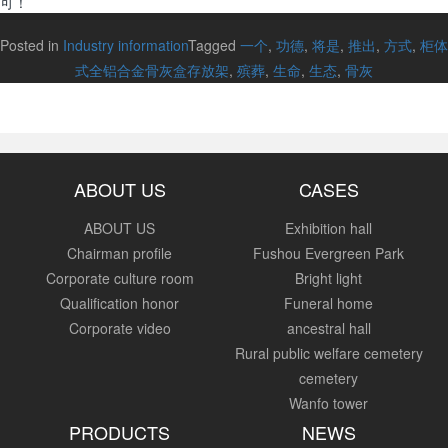
可！
Posted in
Industry information
Tagged
一个
,
功德
,
将是
,
推出
,
方式
,
柜体
式全铝合金骨灰盒存放架
,
殡葬
,
生命
,
生态
,
骨灰
ABOUT US
CASES
ABOUT US
Exhibition hall
Chairman profile
Fushou Evergreen Park
Corporate culture room
Bright light
Qualification honor
Funeral home
Corporate video
ancestral hall
Rural public welfare cemetery
cemetery
Wanfo tower
PRODUCTS
NEWS