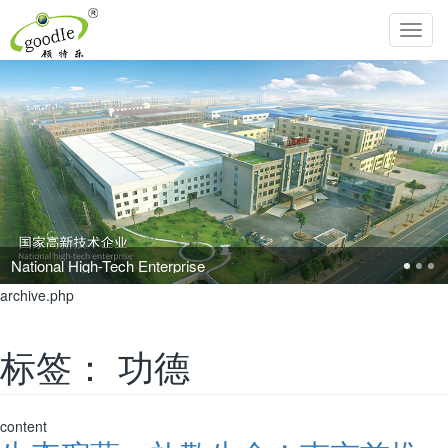
Toggl
navig
Pursue the perfection of life and inherit Chinese filial piety!
archive.php
标签：
功德
content