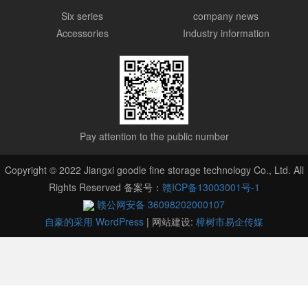
Six series
company news
Accessories
Industry information
Pay attention to the public number
Copyright © 2022 Jiangxi goodle fine storage technology Co., Ltd. All
Rights Reserved 备案号：
赣ICP备13003001号-1
赣公网安备 36098202000107
自豪的采用 WordPress
|
网站建设:
樟树市易企传媒