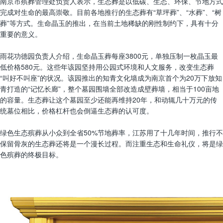
南京市殡葬管理处负责人表示，生态葬是以低碳、生态、环保、节地方式
完成对生命的最高崇敬。目前各地推行的生态葬有“草坪葬”、“水葬”、“树
葬”等方式。生命晶玉的推出，在当前土地稀缺的刚性制约下，具有十分
重要的意义。
雨花功德园负责人介绍，生命晶玉葬每座3800元，单独压制一枚晶玉最
低价格580元。这些年该园坚持用公园式环境和人文服务，改变生态葬
“叫好不叫座”的状况。该园推出的知青文化墙成为南京首个为20万下放知
青打造的“记忆长廊”，整个墓园围墙全部改造成壁葬墙，相当于100亩地
的容量。生态葬让这个墓园至少还能再维持20年，和动辄几十万元的传
统墓位相比，价格杠杆也会倒逼生态葬的认可度。
绿色生态殡葬从小众到全省50%节地葬率，江苏用了十几年时间，推行不
保留骨灰的生态葬还将是一个漫长过程。而注重生态和生命礼仪，将是绿
色殡葬的终极目标。