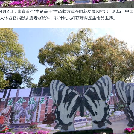
4月2日，南京首个“生命晶玉”生态葬方式在雨花功德园推出。现场，中国
人体器官捐献志愿者赵汝军、张叶凤夫妇获赠两座生命晶玉葬。