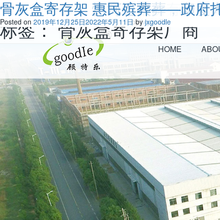
骨灰盒寄存架 西青区开展文明祭
骨灰盒寄存架 镇雄整治殡葬领域
骨灰盒寄存架 探秘非洲“翻尸节”
骨灰盒寄存架 上海民政局与高校
骨灰盒寄存架 天津各殡葬服务单
骨灰盒寄存架 吉林市出台无丧葬
骨灰盒寄存架 北海全市所有公墓3
骨灰盒寄存架 恒河边火葬，印度
骨灰盒寄存架 惠民殡葬——政府
Welcome to visitJiangxi Goodle fine storage technology Co
标签：
Posted on
Posted on
Posted on
Posted on
Posted on
Posted on
Posted on
Posted on
Posted on
2020年5月27日
2020年4月22日
2020年4月16日
2020年4月10日
2020年4月2日
2020年3月28日
2020年3月24日
2020年1月11日
2019年12月25日
骨灰盒寄存架厂商
2022年5月11日
2022年5月18日
2022年5月18日
2022年5月25日
2022年5月11日
2022年5月11日
2022年5月11日
2022年5月11日
2022年5月11日
by
by
by
by
by
by
by
by
by
jxgoodle
jxgoodle
jxgoodle
jxgoodle
jxgoodle
jxgoodle
jxgoodle
jxgoodle
jxgoodle
HOME
ABO