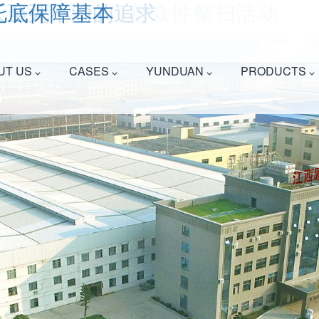
扫宣传活动
突出问题
合办的首届殡葬行业学历教育本科
位清明节推出云祭奠
补助居民基本殡葬惠民政策
月23日起暂停群众性祭扫活动
人至死不渝的追求
托底保障基本
.,Ltd.Official website!
National consultation 
UT US
CASES
YUNDUAN
PRODUCTS