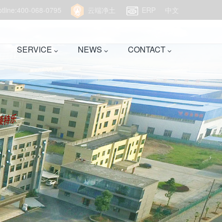
hotline:400-068-0795
云端净土
ERP
中文
SERVICE
NEWS
CONTACT