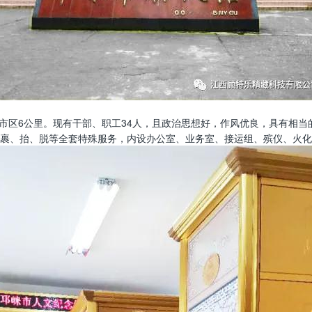
旁，距市区6公里。现有干部、职工34人，且政治思想好，作风优良，具有
裹、抬、脱等全套特殊服务，内设办公室、业务室、接运组、殡仪、火化组