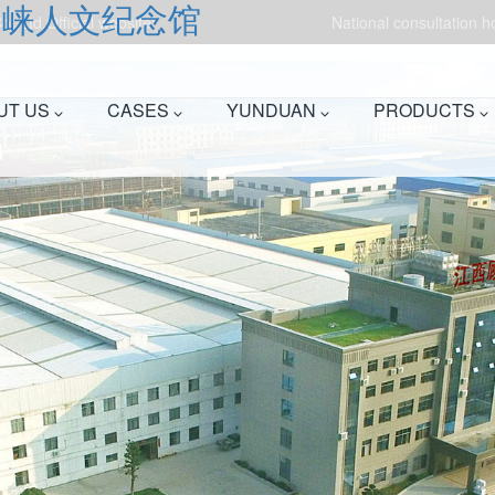
邛崃人文纪念馆
.,Ltd.Official website!
National consultation 
UT US
CASES
YUNDUAN
PRODUCTS