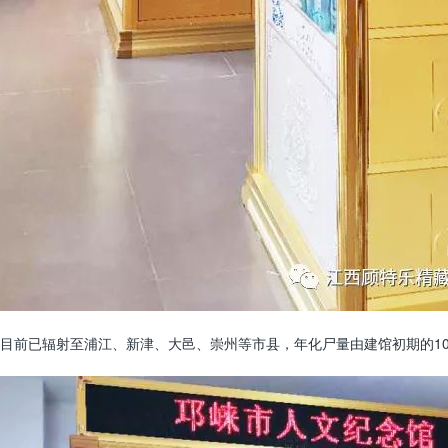
前已辐射至浦江、新津、大邑、崇州等市县，年化尸量由建馆初期的100