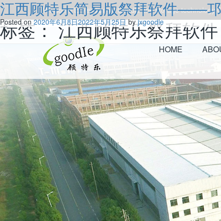
江西顾特乐简易版祭拜软件——
Welcome to visitJiangxi Goodle fine storage technology Co
标签：
Posted on
2020年6月8日
江西顾特乐祭拜软件
2022年5月25日
by
jxgoodle
HOME
ABO