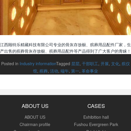
江西顾特乐精藏科技有限公司专业的骨灰存放橱、殡葬用品配件厂家，生
产出售的殡葬骨灰存放橱、殡葬用品配件等产品得到了广大客户的青睐！
Posted in
Industry information
Tagged
层层
,
干部职工
,
开展
,
文化
,
殡仪
馆
,
殡葬
,
活动
,
端午
,
第一
,
革命事业
ABOUT US
CASES
ABOUT US
Exhibition hall
Chairman profile
Fushou Evergreen Park