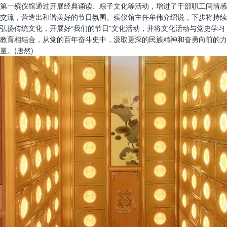
第一殡仪馆通过开展经典诵读、粽子文化等活动，增进了干部职工间情感
交流，营造出和谐美好的节日氛围。殡仪馆主任牟伟介绍说，下步将持续
弘扬传统文化，开展好“我们的节日”文化活动，并将文化活动与党史学习
教育相结合，从党的百年奋斗史中，汲取更深的民族精神和奋勇向前的力
量。(唐然)