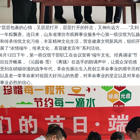
“层层包裹的心情，又层层打开，层层打开的怀念，又伸向远方……”又到
一年粽飘香。连日来，山东省潍坊市殡葬事业服务中心第一殡仪馆为弘扬
和传承传统文化习俗，丰富精神文化生活，营造健康文明新风尚，组织开
展了“浓情端午，传承文化，喜迎建党百年”系列活动。
6月12日下午，第一殡仪馆干部职工在会议室将“端午文化、经典诵读”节
目拉开帷幕，《沁园春·雪》《离骚》在选手的朗诵声中，让观众深切感
受到在硝烟弥漫的战争年代，革命先驱出生入死创立革命事业的艰辛历程
以及老一辈革命家对祖国大好河山的热爱，对革命事业的坚定以及对革命
事业必胜的信心。