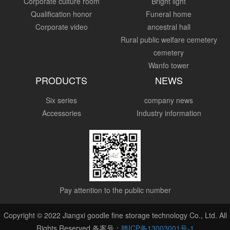
Corporate culture room
Bright light
Qualification honor
Funeral home
Corporate video
ancestral hall
Rural public welfare cemetery
cemetery
Wanfo tower
PRODUCTS
NEWS
Six series
company news
Accessories
Industry information
Pay attention to the public number
Copyright © 2022 Jiangxi goodle fine storage technology Co., Ltd. All
Rights Reserved 备案号：
赣ICP备13003001号-1