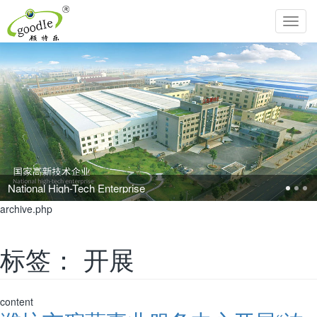
Toggl
navig
High-Tech Enterprise
archive.php
标签：
开展
content