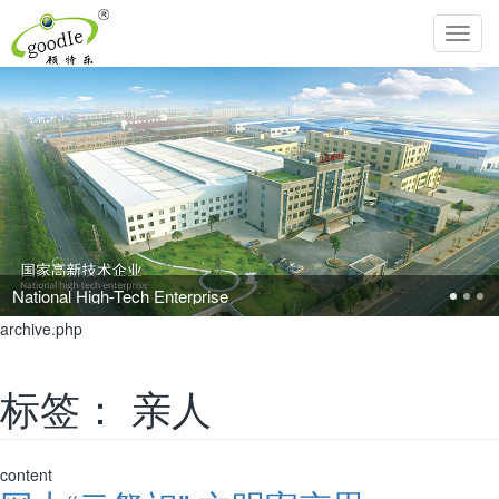
Toggl
navig
Pursue the perfection of life and inherit Chinese filial piety!
archive.php
标签：
亲人
content