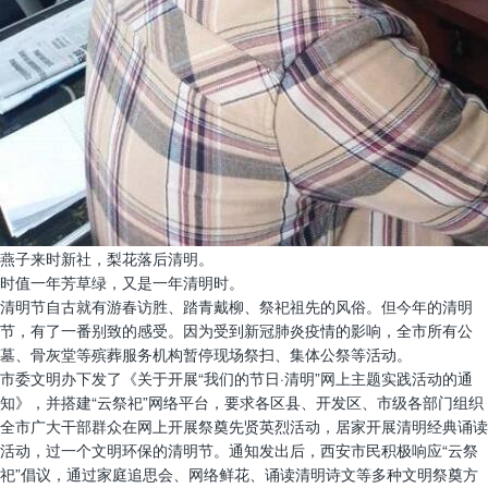
燕子来时新社，梨花落后清明。
时值一年芳草绿，又是一年清明时。
清明节自古就有游春访胜、踏青戴柳、祭祀祖先的风俗。但今年的清明
节，有了一番别致的感受。因为受到新冠肺炎疫情的影响，全市所有公
墓、骨灰堂等殡葬服务机构暂停现场祭扫、集体公祭等活动。
市委文明办下发了《关于开展“我们的节日·清明”网上主题实践活动的通
知》，并搭建“云祭祀”网络平台，要求各区县、开发区、市级各部门组织
全市广大干部群众在网上开展祭奠先贤英烈活动，居家开展清明经典诵读
活动，过一个文明环保的清明节。通知发出后，西安市民积极响应“云祭
祀”倡议，通过家庭追思会、网络鲜花、诵读清明诗文等多种文明祭奠方