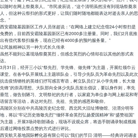
以随时在网上祭奠亲人。”市民凌辰说，“这个清明虽然没有到现场祭奠亲
人，但这种云祭扫的形式更好，让我们随时随地都能表达对逝去亲人的思
念。”
西安霸陵墓园新区工作人员张超说：“在网络上建立纪念馆24小时祭扫是
免费的，目前西安霸陵墓园新区已有2000多注册量。同时，我们2月底推
出有偿代客祭扫服务，现在已经有4000多的预约服务量。”
让民族精神以另一种方式长久传承
虽然不能到公墓现场祭奠英烈，但感念英烈的心情却在以其他的形式表
达。
3月31日，经开三小以“祭先烈、学先锋、做先锋”为主题，开展红领巾云
课堂。在各中队开展线上主题班队会，引导少先队员为革命先烈以及此次
抗击疫情牺牲的英雄们抒写感言寄语，树立队员们“从小学先锋，长大做
先锋”的崇高理想。大队部向全体少先队员发出倡议，要以身作则，率先
垂范，做告别陋习、文明祭祀的先行者，以家庭为单位参与网上献花和寄
语留言等活动，表达对先烈、先祖、先贤的感恩和敬仰。
高陵区分别在中共高陵历史纪念馆、西北民大旧址博物馆、泾渭分明等
地，将以“牢记历史致敬先烈”“缅怀革命英烈弘扬爱国精神”和“盛赞祖国”
为主题，开展3场诗歌朗诵会，现场不设观众席，将选手朗诵录制成视频
后通过网络投票点赞的方式进行评比。
西安航天基地国际孵化器有限公司以“我们的节日·清明——经典诗词诵读