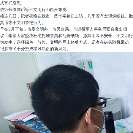
式寄托哀思。
烧纸钱撒冥币等不文明行为街头难觅
接连几日，记者夜晚在我市一些十字路口走访，几乎没有发现烧纸钱、撒
冥币等不文明祭祀行为。
早在3月下旬，市委文明办、市民政局、市退役军人事务局联合发出倡
议，希望大家坚决杜绝扎堆祭奠和乱烧纸钱、撒冥币等不安全、不文明行
为发生，选择绿色、节俭、文明的网上祭奠方式。记者在街头随机采访，
很多市民十分赞成移风易俗的新风尚。