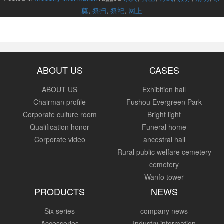
奠
,
祭扫
,
祭祀
,
网上
ABOUT US
CASES
ABOUT US
Exhibition hall
Chairman profile
Fushou Evergreen Park
Corporate culture room
Bright light
Qualification honor
Funeral home
Corporate video
ancestral hall
Rural public welfare cemetery
cemetery
Wanfo tower
PRODUCTS
NEWS
Six series
company news
Accessories
Industry information