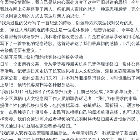
年因为疫情影响，我自己是从内心深处改变了这种守旧封建的思想，今年
我就在网上公墓祭奠了亲人。祭祀亲人寄托的就是一种哀思和感情，完全
可以用更文明的方式去表达对亲人的思念。”
“我为过世的父母写了一首纪念的诗歌，以这种方式表达我对父母的思
念。”家住大雁塔附近的李先生是一位退休教师，他告诉记者，“今年各大
公墓都暂停现场祭扫，我和老伴都没去公墓，而是在家里恭恭敬敬用毛笔
写下了一首祭祀的纪念诗歌。这首诗表达了我们最真切的感情，比到公墓
去祭奠还要有意义。”
公墓开展网上祭祀预约代客祭扫等服务活动
日前，全市所有公墓、骨灰堂等殡葬服务机构已暂停现场祭扫、集体公祭
等活动。记者连日来走访了长安区凤栖山人文纪念园、灞桥区霸陵墓园等
多家公墓，看到公墓大门关闭，并不对外迎接祭扫群众，同时也推出了网
上祭祀、预约代客祭扫等各种服务活动。
“我们从3月1日起推出了代客祭扫服务，目前已经完成了800多单服务。”
长安区凤栖山人文纪念园工作人员胡颖告诉记者，“我们为有需求的市民
提供个性化的代祭扫服务，包括擦拭墓碑、敬献鲜花、写祈福卡、诵读祭
文、点香烛等几十项服务，市民可以根据自己的需求单项选择，也可以选
择套餐。我们会通过照片或者视频的形式实时将代祭扫服务反馈给市民，
市民通过手机就能在家全程参与祭扫。”
“我的家人安葬在西安霸陵墓园新区。今年清明前夕，我就登录了墓园的
公众号，建了网上祭扫纪念馆，纪念馆里添加了亲人的名字、照片，我可