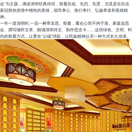
会”为主题，诵读清明经典诗词，祭奠先祖、先烈、先贤，尤其是在抗击
新冠肺炎疫情中牺牲的英雄，倡导孝心、推行孝行、弘扬孝道和英雄精
神。
一年一度清明时,一花一树寄哀思。祭奠，重在心而不拘于形。家庭追思
会、撰写缅怀文章、朗诵清明诗文、制作思念卡……这些绿色、文明、时
尚的祭奠方式，让爱在“云端”绵延，让民族精神以另一种方式长久传承。