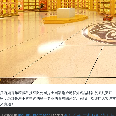
江西顾特乐精藏科技有限公司是全国家喻户晓得知名品牌骨灰陈列架厂
家，绝对是您不容错过的第一专业的骨灰陈列架厂家哦！欢迎广大客户前
来惠顾！
Posted in
Industry information
Tagged
亲人
,
公墓
,
方式
,
服务
,
清明
,
祭