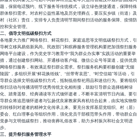
题，保留电话预约、线下服务等传统模式，设立绿色便捷通道，保障特殊
群体祭扫需求。对农村公益性墓地及历史埋葬点，要压实乡镇（街道）及
村（社区）责任，安排专人负责清明节期间祭扫活动的服务保障、疫情防
控和安全管理。
二、倡导文明低碳祭扫方式
各地要大力推广网络祭扫、鲜花祭扫、家庭追思等文明低碳祭扫方式，引
导树立移风易俗新风尚。民政部门和殡葬服务管理机构要把加强祭扫服务
网络平台建设，作为党史学习教育中“我为群众办实事”实践活动的重要举
措，通过创建祭扫网站、开通移动客户端、微信公众号等渠道，提供优质
网络祭扫服务，有效满足祭扫群众需求。祭扫服务机构要积极创建“无烟
陵园”，多组织开展“鲜花换纸钱”、“丝带寄哀思”、“时空信箱”等活动，引
导群众选择文明低碳祭扫方式，抵制低俗祭祀用品和迷信行为。要将组织
祭扫活动与传播清明节优秀传统文化相衔接，鼓励引导群众选择植树绿
化、踏青遥祭、经典诵读等方式缅怀逝者，不断丰富清明节日内涵。要引
导群众将追思缅怀逝者与弘扬优良家教家风有机结合起来，由实地实物祭
扫转移到对逝者的精神文化传承上来。要充分发挥基层党组织、村（居）
委会、红白理事会等组织作用，强化党员干部模范带头作用，带动群众自
觉参与文明低碳祭扫，推动丧葬礼俗改革，助力乡村振兴和社会文明进
步。
三、提升祭扫服务管理水平