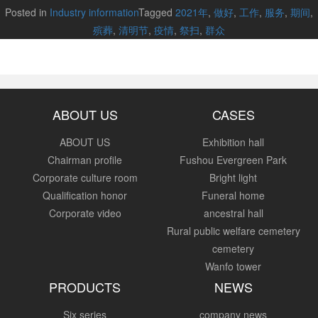
Posted in
Industry information
Tagged
2021年
,
做好
,
工作
,
服务
,
期间
,
殡葬
,
清明节
,
疫情
,
祭扫
,
群众
ABOUT US
CASES
ABOUT US
Exhibition hall
Chairman profile
Fushou Evergreen Park
Corporate culture room
Bright light
Qualification honor
Funeral home
Corporate video
ancestral hall
Rural public welfare cemetery
cemetery
Wanfo tower
PRODUCTS
NEWS
Six series
company news