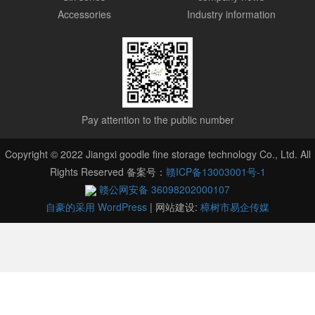
Accessories
Industry information
Pay attention to the public number
Copyright © 2022 Jiangxi goodle fine storage technology Co., Ltd. All
Rights Reserved 备案号：
赣ICP备13003001号-1
赣公网安备 36098202000107
自豪的采用 WordPress
|
网站建设:
樟树市易企传媒