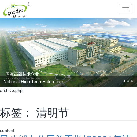
Toggl
navig
National High-Tech Enterprise
archive.php
标签：
清明节
content