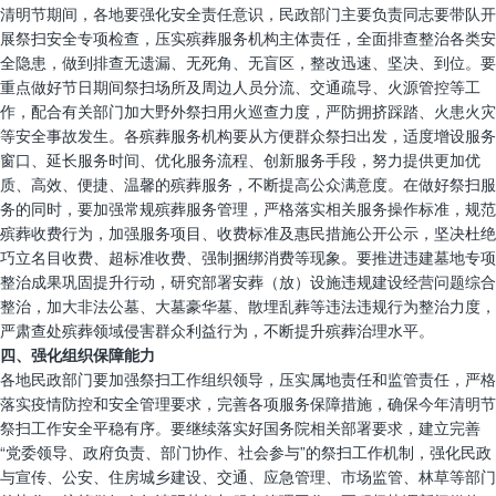
清明节期间，各地要强化安全责任意识，民政部门主要负责同志要带队开
展祭扫安全专项检查，压实殡葬服务机构主体责任，全面排查整治各类安
全隐患，做到排查无遗漏、无死角、无盲区，整改迅速、坚决、到位。要
重点做好节日期间祭扫场所及周边人员分流、交通疏导、火源管控等工
作，配合有关部门加大野外祭扫用火巡查力度，严防拥挤踩踏、火患火灾
等安全事故发生。各殡葬服务机构要从方便群众祭扫出发，适度增设服务
窗口、延长服务时间、优化服务流程、创新服务手段，努力提供更加优
质、高效、便捷、温馨的殡葬服务，不断提高公众满意度。在做好祭扫服
务的同时，要加强常规殡葬服务管理，严格落实相关服务操作标准，规范
殡葬收费行为，加强服务项目、收费标准及惠民措施公开公示，坚决杜绝
巧立名目收费、超标准收费、强制捆绑消费等现象。要推进违建墓地专项
整治成果巩固提升行动，研究部署安葬（放）设施违规建设经营问题综合
整治，加大非法公墓、大墓豪华墓、散埋乱葬等违法违规行为整治力度，
严肃查处殡葬领域侵害群众利益行为，不断提升殡葬治理水平。
四、强化组织保障能力
各地民政部门要加强祭扫工作组织领导，压实属地责任和监管责任，严格
落实疫情防控和安全管理要求，完善各项服务保障措施，确保今年清明节
祭扫工作安全平稳有序。要继续落实好国务院相关部署要求，建立完善
“党委领导、政府负责、部门协作、社会参与”的祭扫工作机制，强化民政
与宣传、公安、住房城乡建设、交通、应急管理、市场监管、林草等部门