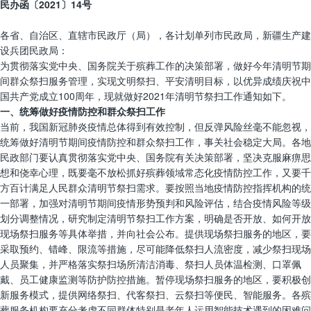
民办函〔2021〕14号
各省、自治区、直辖市民政厅（局），各计划单列市民政局，新疆生产建
设兵团民政局：
为贯彻落实党中央、国务院关于殡葬工作的决策部署，做好今年清明节期
间群众祭扫服务管理，实现文明祭扫、平安清明目标，以优异成绩庆祝中
国共产党成立100周年，现就做好2021年清明节祭扫工作通知如下。
一、统筹做好疫情防控和群众祭扫工作
当前，我国新冠肺炎疫情总体得到有效控制，但反弹风险丝毫不能忽视，
统筹做好清明节期间疫情防控和群众祭扫工作，事关社会稳定大局。各地
民政部门要认真贯彻落实党中央、国务院有关决策部署，坚决克服麻痹思
想和侥幸心理，既要毫不放松抓好殡葬领域常态化疫情防控工作，又要千
方百计满足人民群众清明节祭扫需求。要按照当地疫情防控指挥机构的统
一部署，加强对清明节期间疫情形势预判和风险评估，结合疫情风险等级
划分调整情况，研究制定清明节祭扫工作方案，明确是否开放、如何开放
现场祭扫服务等具体举措，并向社会公布。提供现场祭扫服务的地区，要
采取预约、错峰、限流等措施，尽可能降低祭扫人流密度，减少祭扫现场
人员聚集，并严格落实祭扫场所清洁消毒、祭扫人员体温检测、口罩佩
戴、员工健康监测等防护防控措施。暂停现场祭扫服务的地区，要积极创
新服务模式，提供网络祭扫、代客祭扫、云祭扫等便民、智能服务。各殡
葬服务机构要充分考虑不同群体特别是老年人运用智能技术遇到的困难问