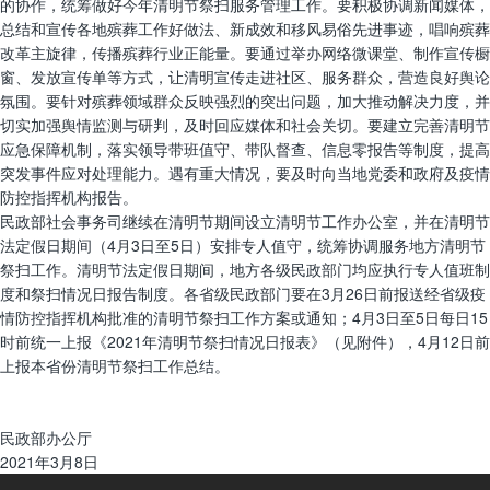
的协作，统筹做好今年清明节祭扫服务管理工作。要积极协调新闻媒体，
总结和宣传各地殡葬工作好做法、新成效和移风易俗先进事迹，唱响殡葬
改革主旋律，传播殡葬行业正能量。要通过举办网络微课堂、制作宣传橱
窗、发放宣传单等方式，让清明宣传走进社区、服务群众，营造良好舆论
氛围。要针对殡葬领域群众反映强烈的突出问题，加大推动解决力度，并
切实加强舆情监测与研判，及时回应媒体和社会关切。要建立完善清明节
应急保障机制，落实领导带班值守、带队督查、信息零报告等制度，提高
突发事件应对处理能力。遇有重大情况，要及时向当地党委和政府及疫情
防控指挥机构报告。
民政部社会事务司继续在清明节期间设立清明节工作办公室，并在清明节
法定假日期间（4月3日至5日）安排专人值守，统筹协调服务地方清明节
祭扫工作。清明节法定假日期间，地方各级民政部门均应执行专人值班制
度和祭扫情况日报告制度。各省级民政部门要在3月26日前报送经省级疫
情防控指挥机构批准的清明节祭扫工作方案或通知；4月3日至5日每日15
时前统一上报《2021年清明节祭扫情况日报表》（见附件），4月12日前
上报本省份清明节祭扫工作总结。
民政部办公厅
2021年3月8日