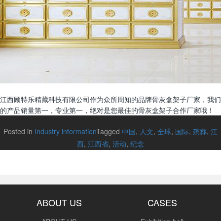
江西顾特乐精藏科技有限公司作为众所周知的品牌骨灰盒架子厂家，我们
的产品销量第一，专业第一，绝对是您最佳的骨灰盒架子合作厂家哦！
Posted in
Industry information
Tagged
中国
,
人文
,
全球
,
国际
,
殡葬
,
江
西
,
江西省
,
活动
,
纪念
ABOUT US
CASES