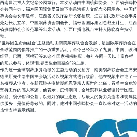
西南昌洪福人文纪念公园举行。本次活动由中国殡葬协会、江西省殡葬协
会共同主办，福寿园国际集团及旗下南昌洪福人文纪念公园承办。中国殡
葬协会会长李建华、江西省民政厅副厅长张福庆、江西省民政厅社会事务
处处长洪立琴、中国殡葬协会副会长、福寿园国际集团总裁王计生、江西
省殡葬协会会长范军等出席活动。江西广播电视台主持人陈晓春主持活
动。
“世界因生命而融合”主题活动由南美殡葬联合会发起，是国际殡葬协会在
全球范围内倡导推广的一项重要活动，至今已经举办了九届。中国、玻利
维亚、巴西、阿根廷等30余个国家积极响应，每年在同一天以丰富多样
的形式参与，体现“世界因生命而融合”的主题。
作为这一全球殡葬服务领域的主题活动的发起方，南美殡葬联合会主席安
德里斯先生给中国主会场活动以视频方式进行致辞。他在视频中讲述了一
名殡葬从业者，在新冠肺炎疫情期间忍受亲人离世的悲痛，冒着生命危险
坚持工作的感人事迹，他表示，疫情期间，全球殡葬从业者辗转于医院、
家庭、殡仪馆和公墓，以最好的职业态度，尽最大的努力为逝者和丧属提
供服务，是值得尊敬的。同时，他对中国殡葬协会一直以来对这一活动的
热情支持表示感谢。