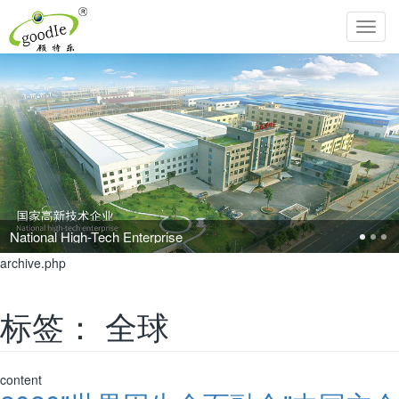
Toggl
navig
Pursue the perfection of life and inherit Chinese filial piety!
archive.php
标签：
全球
content