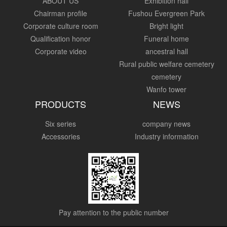
ABOUT US
Exhibition hall
Chairman profile
Fushou Evergreen Park
Corporate culture room
Bright light
Qualification honor
Funeral home
Corporate video
ancestral hall
Rural public welfare cemetery
cemetery
Wanfo tower
PRODUCTS
NEWS
Six series
company news
Accessories
Industry information
Pay attention to the public number