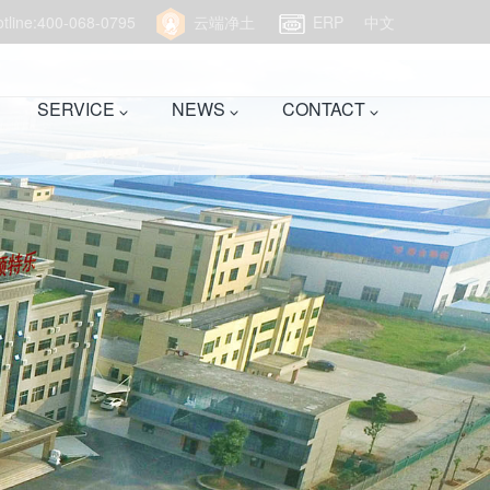
hotline:400-068-0795
云端净土
ERP
中文
SERVICE
NEWS
CONTACT