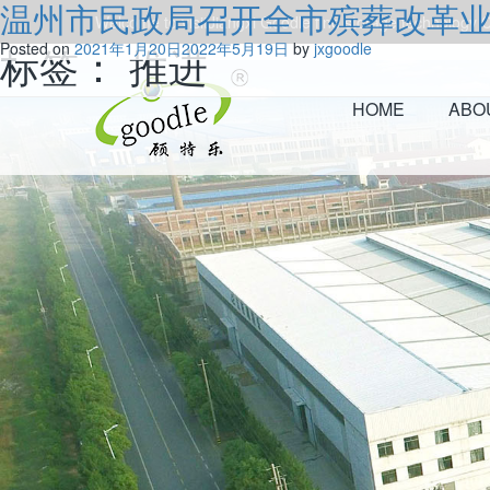
温州市民政局召开全市殡葬改革
Welcome to visitJiangxi Goodle fine storage technology Co
标签：
Posted on
2021年1月20日
推进
2022年5月19日
by
jxgoodle
HOME
ABO