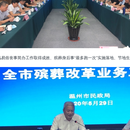
风易俗丧事简办工作取得成效、殡葬身后事“最多跑一次”实施落地、节地