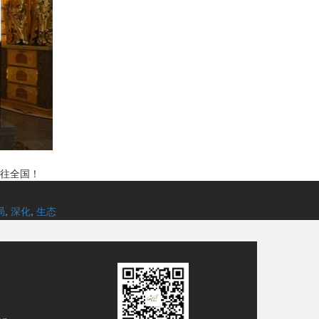
往全国！
局
,
深化
,
生态