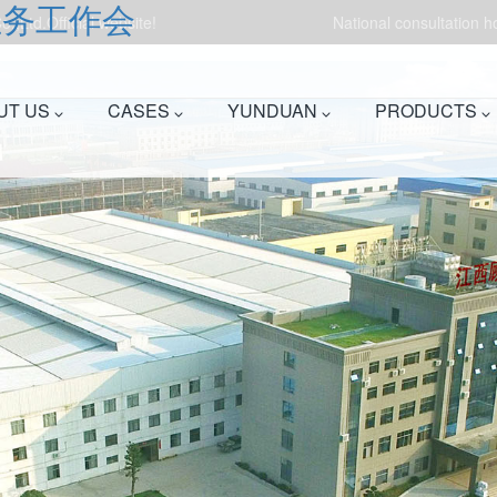
业务工作会
.,Ltd.Official website!
National consultation 
UT US
CASES
YUNDUAN
PRODUCTS