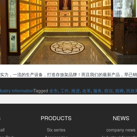
实力，一流的生产设备，打造存放架品牌！而且我们的最新产品，早已销
dustry information
Tagged
全市
,
工作
,
推进
,
改革
,
服务
,
殡仪
,
殡葬
,
民政
S
PRODUCTS
NEWS
all
Six series
company news