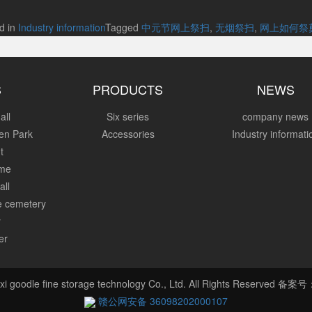
d in
Industry information
Tagged
中元节网上祭扫
,
无烟祭扫
,
网上如何祭
S
PRODUCTS
NEWS
all
Six series
company news
en Park
Accessories
Industry informati
t
ome
all
re cemetery
y
er
xi goodle fine storage technology Co., Ltd. All Rights Reserved 备案
赣公网安备 36098202000107