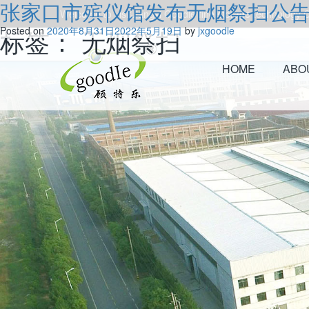
张家口市殡仪馆发布无烟祭扫公
Welcome to visitJiangxi Goodle fine storage technology Co
标签：
Posted on
2020年8月31日
无烟祭扫
2022年5月19日
by
jxgoodle
HOME
ABO