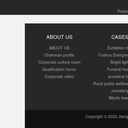
Poste
ABOUT US
CASE
ABOUT US
Exhibition h
Chairman profile
Fushou Evergre
Corporate culture room
Bright ligh
Qualification honor
Funeral h
Corporate video
ancestral h
Rural public welfa
cemeter
Wanfo tow
Copyright © 2022 Jiang