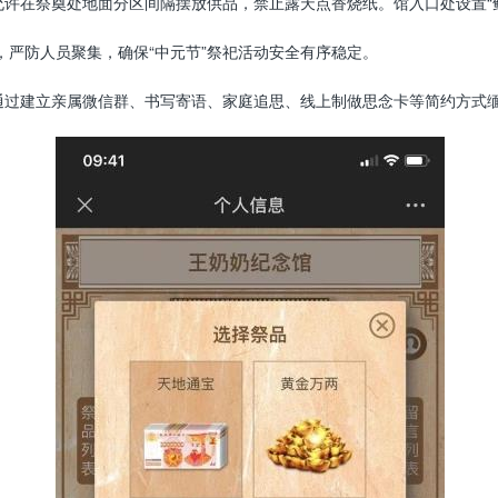
允许在祭奠处地面分区间隔摆放供品，禁止露天点香烧纸。馆入口处设置“
，严防人员聚集，确保“中元节”祭祀活动安全有序稳定。
者通过建立亲属微信群、书写寄语、家庭追思、线上制做思念卡等简约方式