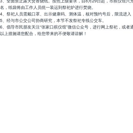
3、全面禁止露天焚香烧纸。按照上级要求，自8月29日起，市殡仪馆只
名，纸袋将由工作人员统一装运到祭祀炉进行焚烧。
4、祭祀人员需戴口罩、出示健康码、测体温，核对预约号后，限流进入
5、经与市公交公司协商研究，本节不发祭祀专线公交车。
6、倡导市民朋友关注“张家口殡仪馆”微信公众号，进行网上祭祀，或
以上措施请您配合，给您带来的不便敬请谅解！