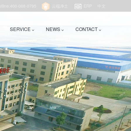
hotline:400-068-0795
云端净土
ERP
中文
SERVICE
NEWS
CONTACT