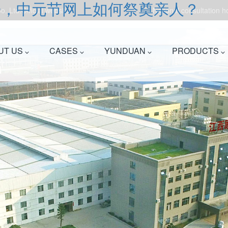
告，中元节网上如何祭奠亲人？
.,Ltd.Official website!
National consultation 
UT US
CASES
YUNDUAN
PRODUCTS