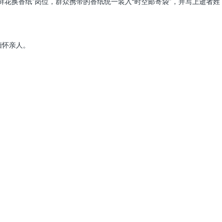
鲜花换香纸”岗位，群众携带的香纸统一装入“时空邮寄袋”，并写上逝者姓
缅怀亲人。