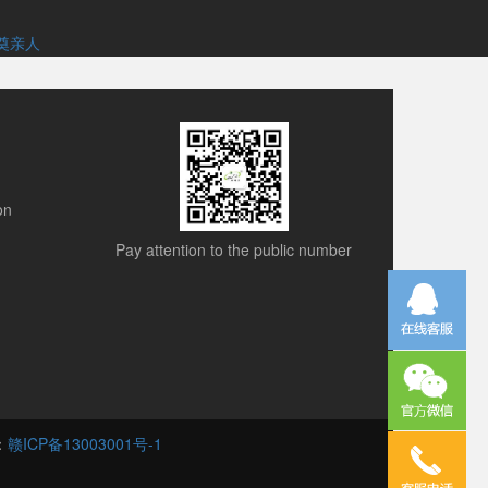
奠亲人
on
Pay attention to the public number
号：
赣ICP备13003001号-1