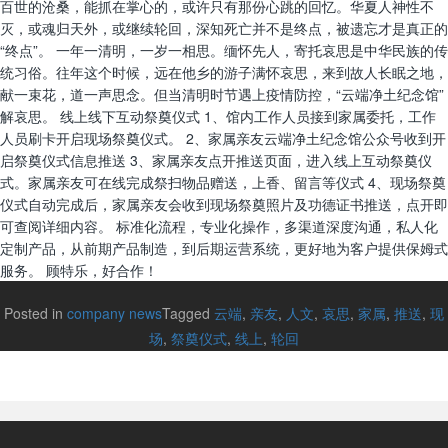
百世的沧桑，能抓在掌心的，或许只有那份心跳的回忆。华夏人神性不
灭，或魂归天外，或继续轮回，深知死亡并不是终点，被遗忘才是真正的
“终点”。 一年一清明，一岁一相思。缅怀先人，寄托哀思是中华民族的传
统习俗。往年这个时候，远在他乡的游子满怀哀思，来到故人长眠之地，
献一束花，道一声思念。但当清明时节遇上疫情防控，“云端净土纪念馆”
解哀思。 线上线下互动祭奠仪式 1、馆内工作人员接到家属委托，工作
人员刷卡开启现场祭奠仪式。 2、家属亲友云端净土纪念馆公众号收到开
启祭奠仪式信息推送 3、家属亲友点开推送页面，进入线上互动祭奠仪
式。家属亲友可在线完成祭扫物品赠送，上香、留言等仪式 4、现场祭奠
仪式自动完成后，家属亲友会收到现场祭奠照片及功德证书推送，点开即
可查阅详细内容。 标准化流程，专业化操作，多渠道深度沟通，私人化
定制产品，从前期产品制造，到后期运营系统，更好地为客户提供保姆式
服务。 顾特乐，好合作！
Posted in
company news
Tagged
云端
,
亲友
,
人文
,
哀思
,
家属
,
推送
,
现
场
,
祭奠仪式
,
线上
,
轮回