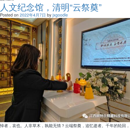
人文纪念馆，清明“云祭奠”
Posted on
2022年4月7日
by
jxgoodle
悼者，哀也。人非草木，孰能无情？云端祭奠，追忆逝者。千年的轮回，