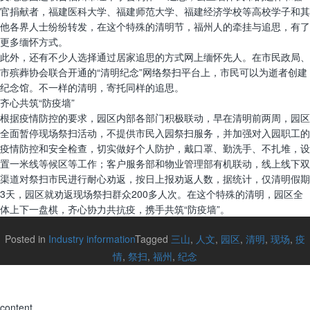
官捐献者，福建医科大学、福建师范大学、福建经济学校等高校学子和其
他各界人士纷纷转发，在这个特殊的清明节，福州人的牵挂与追思，有了
更多缅怀方式。
此外，还有不少人选择通过居家追思的方式网上缅怀先人。在市民政局、
市殡葬协会联合开通的“清明纪念”网络祭扫平台上，市民可以为逝者创建
纪念馆。不一样的清明，寄托同样的追思。
齐心共筑“防疫墙”
根据疫情防控的要求，园区内部各部门积极联动，早在清明前两周，园区
全面暂停现场祭扫活动，不提供市民入园祭扫服务，并加强对入园职工的
疫情防控和安全检查，切实做好个人防护，戴口罩、勤洗手、不扎堆，设
置一米线等候区等工作；客户服务部和物业管理部有机联动，线上线下双
渠道对祭扫市民进行耐心劝返，按日上报劝返人数，据统计，仅清明假期
3天，园区就劝返现场祭扫群众200多人次。在这个特殊的清明，园区全
体上下一盘棋，齐心协力共抗疫，携手共筑“防疫墙”。
Posted in
Industry information
Tagged
三山
,
人文
,
园区
,
清明
,
现场
,
疫
情
,
祭扫
,
福州
,
纪念
content