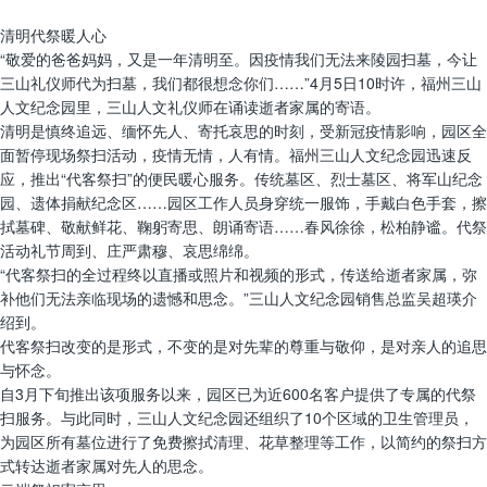
清明代祭暖人心
“敬爱的爸爸妈妈，又是一年清明至。因疫情我们无法来陵园扫墓，今让
三山礼仪师代为扫墓，我们都很想念你们……”4月5日10时许，福州三山
人文纪念园里，三山人文礼仪师在诵读逝者家属的寄语。
清明是慎终追远、缅怀先人、寄托哀思的时刻，受新冠疫情影响，园区全
面暂停现场祭扫活动，疫情无情，人有情。福州三山人文纪念园迅速反
应，推出“代客祭扫”的便民暖心服务。传统墓区、烈士墓区、将军山纪念
园、遗体捐献纪念区……园区工作人员身穿统一服饰，手戴白色手套，擦
拭墓碑、敬献鲜花、鞠躬寄思、朗诵寄语……春风徐徐，松柏静谧。代祭
活动礼节周到、庄严肃穆、哀思绵绵。
“代客祭扫的全过程终以直播或照片和视频的形式，传送给逝者家属，弥
补他们无法亲临现场的遗憾和思念。”三山人文纪念园销售总监吴超瑛介
绍到。
代客祭扫改变的是形式，不变的是对先辈的尊重与敬仰，是对亲人的追思
与怀念。
自3月下旬推出该项服务以来，园区已为近600名客户提供了专属的代祭
扫服务。与此同时，三山人文纪念园还组织了10个区域的卫生管理员，
为园区所有墓位进行了免费擦拭清理、花草整理等工作，以简约的祭扫方
式转达逝者家属对先人的思念。