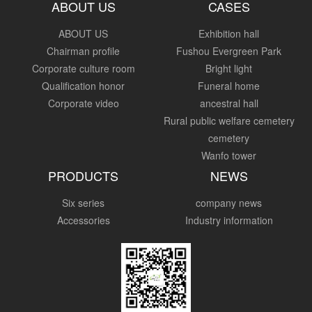
ABOUT US
CASES
ABOUT US
Exhibition hall
Chairman profile
Fushou Evergreen Park
Corporate culture room
Bright light
Qualification honor
Funeral home
Corporate video
ancestral hall
Rural public welfare cemetery
cemetery
Wanfo tower
PRODUCTS
NEWS
Six series
company news
Accessories
Industry information