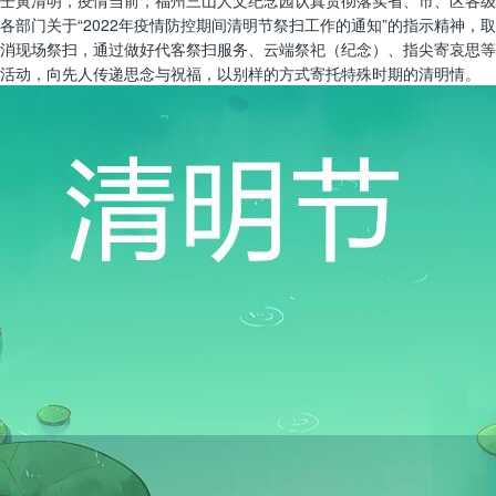
壬寅清明，疫情当前，福州三山人文纪念园认真贯彻落实省、市、区各级
各部门关于“2022年疫情防控期间清明节祭扫工作的通知”的指示精神，取
消现场祭扫，通过做好代客祭扫服务、云端祭祀（纪念）、指尖寄哀思等
活动，向先人传递思念与祝福，以别样的方式寄托特殊时期的清明情。