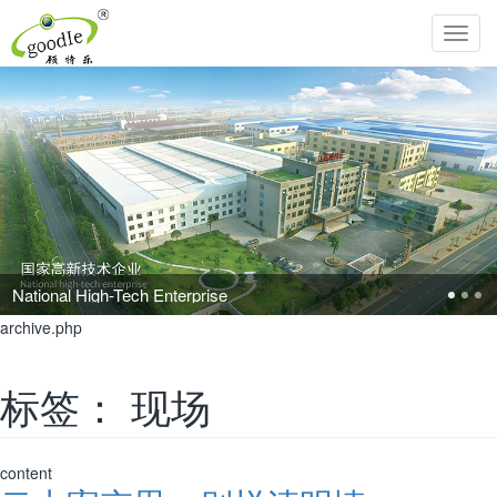
Toggl
navig
Pursue the perfection of life and inherit Chinese filial piety!
archive.php
标签：
现场
content