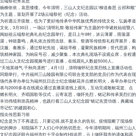
云端祭祀寄哀思
杨柳依依，哀思缕缕。今年清明，三山人文纪念园以“柳送春思 云祁和顺”
为主题，策划开展了2场云端祭祀（纪念）活动。
为祈愿云开疫散，也为了更好地传承中华民族优秀的传统文化，弘扬孝道
文化，3月30日，一场以“清明礼祭·敬祖传家”为主题的中华诸姓始祖暨八
闽始祖云端祭祀典礼在纪念园举行。是日上午9时，浓云薄雾，雨落潺
潺，钟鼓轰鸣，典礼依次按照击鼓、奏乐、祭酒等传统祭礼程序展开，着
汉服、奏雅乐，通过祭祀先祖，谒祖寻根，凝聚民族精神；世代思源，构
筑精神家园。为响应号召，减少聚集，本次典礼现场不设观众席，全程通
过三山人文纪念园视频号进行直播，在线观礼人数超5000人。
“天地英雄气·千秋尚凛然”，4月1日，清明缅怀纪念英烈线上直播活动也
同期举行。中共福州三山陵园有限公司联合党支部的党员们作为代表在现
场代各举办单位为福州抗日志士纪念墙献花并点燃长明火，各举办单位代
表与2000多名在线观众通过直播渠道线上观礼，互动完成敬献花篮、点
燃长明火、齐唱国歌等仪式，云寄哀思，缅怀先烈，铭记和传承英烈们的
丰功伟绩和崇高精神，也践行着三山人文纪念园“铭记先贤功德，典藏城
市记忆”的建园初心。
指尖传思新习俗
纪念是为了不再遗忘，只要记得,就不是永久的告别。疫情阻断了现场祭
祀的脚步，却阻隔不了人们心中的热切思念。今年清明期间，福州三山人
文纪念园还联合福州市红十字会制作H5追思，云上缅怀我市的遗体和器