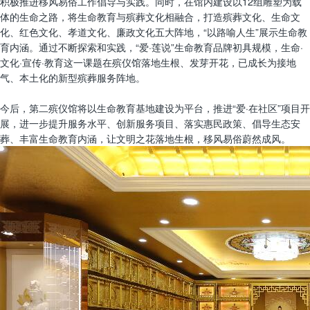
积极推进移风易俗工作倡导与实践。同时，在馆内建设以12组雕塑为载
体的生命之路，将生命教育与殡葬文化相融合，打造殡葬文化、生命文
化、红色文化、孝道文化、廉政文化五大阵地，“以路喻人生”展示生命教
育内涵。通过不断探索和实践，“爱·莲说”生命教育品牌初具规模，生命·
文化·宣传·教育这一课题在殡仪馆落地生根、发芽开花，已成长为接地
气、本土化的新型殡葬服务阵地。
今后，第二殡仪馆将以生命教育基地建设为平台，推进“爱·在社区”项目开
展，进一步提升服务水平、创新服务项目、落实惠民政策、倡导生态安
葬、丰富生命教育内涵，让文明之花落地生根，移风易俗蔚然成风。