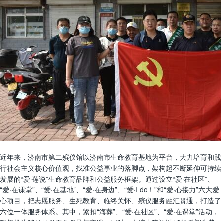
近年来，济南市第二殡仪馆以济南市生命教育基地为平台，大力培育和践
行社会主义核心价值观，找准公益事业的落脚点，架构起不断延伸可持续
发展的“爱·莲说”生命教育品牌和公益服务框架。通过设立“爱·在社区”、
“爱·在课堂”、“爱·在基地”、“爱·在身边”、“爱·I do！”和“爱·心接力”六大爱
心项目，把志愿服务、生死教育、临终关怀、殡仪服务融汇贯通，打造了
六位一体服务体系。其中，紧扣“海葬”、“爱·在社区”、“爱·在课堂”活动，