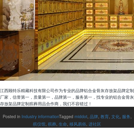
江西顾特乐精藏科技有限公司作为专业的品牌铝合金骨灰存放架品牌定制
厂家，信誉第一，质量第一，品牌第一，服务第一，找专业的铝合金骨灰
存放架品牌定制殡葬用品合作商，我们不容错过！
Posted in
Industry information
Tagged
middot
,
品牌
,
教育
,
文化
,
服务
,
殡仪馆
,
殡葬
,
生命
,
移风易俗
,
进社区