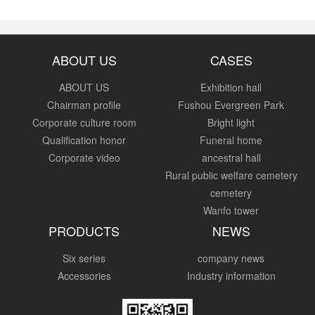
ABOUT US
CASES
ABOUT US
Exhibition hall
Chairman profile
Fushou Evergreen Park
Corporate culture room
Bright light
Qualification honor
Funeral home
Corporate video
ancestral hall
Rural public welfare cemetery
cemetery
Wanfo tower
PRODUCTS
NEWS
Six series
company news
Accessories
Industry information