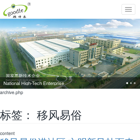
Toggl
navig
erprise
archive.php
标签：
移风易俗
content