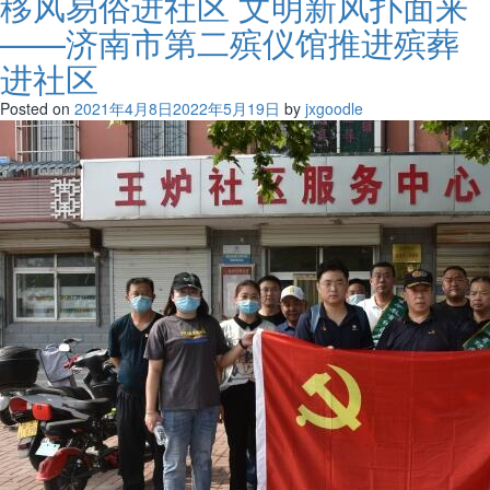
移风易俗进社区 文明新风扑面来
——济南市第二殡仪馆推进殡葬
进社区
Posted on
2021年4月8日
2022年5月19日
by
jxgoodle