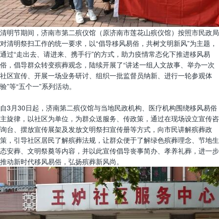
清明节期间，济南市第二殡仪馆（原济南市莲花山殡仪馆）按照市民政局
对清明祭扫工作的统一要求，以“倡导移风易俗，共树文明新风”为主题，
通过“走出去、请进来、携手行”的方式，助力疫情常态化下推进移风易
俗，倡导群众转变殡葬观念，陆续开展了“讲述一组人文故事、举办一次
社区宣传、开展一场业务研讨、组织一批监督员纳新、进行一轮参观体
验”等“五个一”系列活动。
自3月30日起，济南第二殡仪馆与当地民政机构、医疗机构围绕移风易俗
主旋律，以社区为单位，为群众送服务、传政策，通过在现场设立宣传咨
询台、摆放宣传展架及发放文明祭扫宣传册等方式，向市民讲解殡葬政
策，引导社区居民了解殡葬法规，让群众便于了解绿色殡葬理念、节地生
态安葬、文明祭奠等内容，并以此宣传倡导丧事简办、孝养礼葬，进一步
推动新时代移风易俗，弘扬殡葬新风尚。