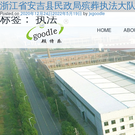
浙江省安吉县民政局殡葬执法大
Welcome to visitJiangxi Goodle fine storage technology Co
标签：
Posted on
2020年12月24日
执法
2022年5月19日
by
jxgoodle
HOME
ABO