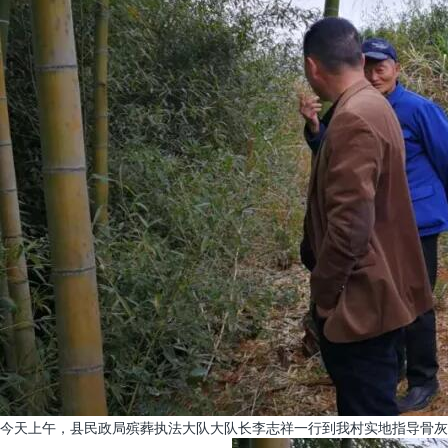
今天上午，县民政局殡葬执法大队大队长李志祥一行到我村实地指导骨灰