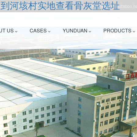
队到河垓村实地查看骨灰堂选址
.,Ltd.Official website!
National consultation 
UT US
CASES
YUNDUAN
PRODUCTS