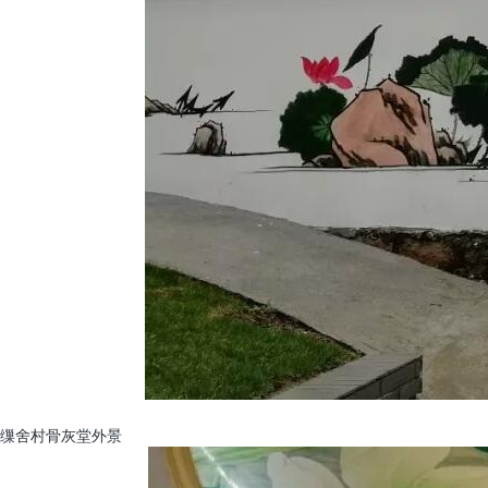
缫舍村骨灰堂外景