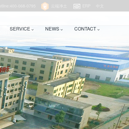
hotline:400-068-0795
云端净土
ERP
中文
SERVICE
NEWS
CONTACT