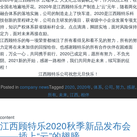
全国名地遍地开花。2020年是江西顾特乐生产制造上“云”元年，随着两化
融合体系的落地实施，公司的制造走上了快车道。2020是江西顾特乐科
技创新的里程碑之年，公司自主研发的项目，获省级中小企业发展专项支
持，知识产权体系获省级标杆企业。点点滴滴，脚踏实地，面对风险保持
定力，面对未来再接在励。
江西顾特乐的每一项荣誉都倾注了所有看得见和看不见的努力，所有的努
力定将在未来加倍的回报给你。也感谢顾特乐的所有合作伙伴在困难面
前，万众一心，共同携手前行。2020已成定局，愿所有努力，不负光
阴。2021新的开始，感谢一路相伴，我们共同奔赴未来，续写新的征
程！
江西顾特乐公司祝您元旦快乐！
Posted in
company news
Tagged
2020
,
2020年
,
体系
,
公司
,
努力
,
感谢
,
所有
,
未来
,
江西
,
相伴
content
江西顾特乐2020秋季新品发布会
——插上“云”的翅膀