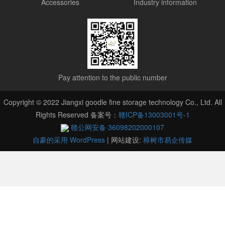
Accessories
Industry information
Pay attention to the public number
Copyright © 2022 Jiangxi goodle fine storage technology Co., Ltd. All
Rights Reserved 备案号：
赣ICP备13003001号-1
赣公网安备 36098202000107
自豪的采用 WordPress
|
网站建设:
樟树市易企传媒