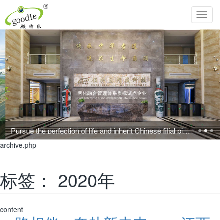
Toggl
navig
Pursue the perfection of life and inherit Chinese filial piety!
archive.php
标签：
2020年
content