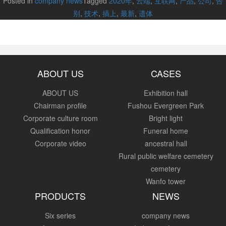
Posted in
company news
Tagged
2020年
,
云端
,
互联网
,
产品
,
公司
,
告
别
,
技术
,
插上
,
最新
,
遗体
ABOUT US
CASES
ABOUT US
Exhibition hall
Chairman profile
Fushou Evergreen Park
Corporate culture room
Bright light
Qualification honor
Funeral home
Corporate video
ancestral hall
Rural public welfare cemetery
cemetery
Wanfo tower
PRODUCTS
NEWS
Six series
company news