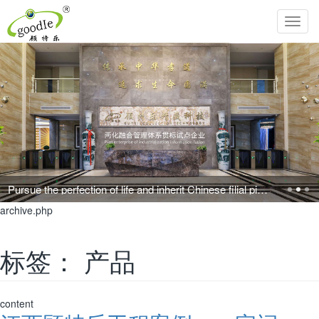
Toggl
navig
Pursue the perfection of life and inherit Chinese filial piety!
archive.php
标签：
产品
content