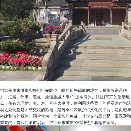
祠堂是用来供奉和祭祀祖先牌位、瞻仰祖先德能的地方；是家族宗亲联
系、汇聚、议事、定规、处理族里大事和“正本清源、认祖归宗”的活动地
点；兼有办理婚、丧、寿、喜等大事时，便利用这些宽广的祠堂以作为活
动之处祠堂是团结交流的基地，是传承和发展乡俗文化的平台，是促进与
搭建和谐的载体。祠堂作为一个家族的象征，其含义与意义是非常深远和
重要的，是我们承前启后、继往开来重要的精神遗产和精神基础。