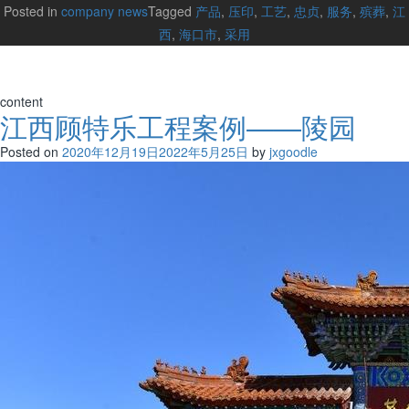
Posted in
company news
Tagged
产品
,
压印
,
工艺
,
忠贞
,
服务
,
殡葬
,
江
西
,
海口市
,
采用
content
江西顾特乐工程案例——陵园
Posted on
2020年12月19日
2022年5月25日
by
jxgoodle