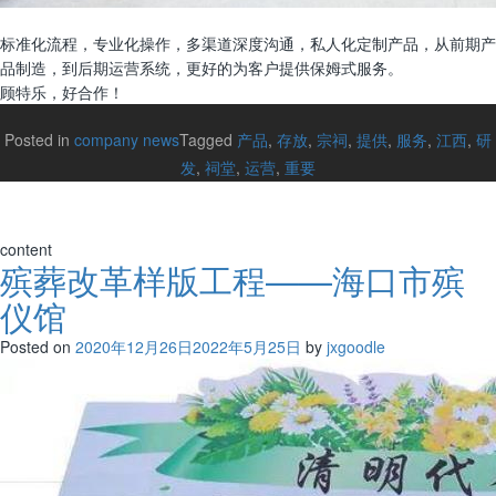
标准化流程，专业化操作，多渠道深度沟通，私人化定制产品，从前期产
品制造，到后期运营系统，更好的为客户提供保姆式服务。
顾特乐，好合作！
Posted in
company news
Tagged
产品
,
存放
,
宗祠
,
提供
,
服务
,
江西
,
研
发
,
祠堂
,
运营
,
重要
content
殡葬改革样版工程——海口市殡
仪馆
Posted on
2020年12月26日
2022年5月25日
by
jxgoodle