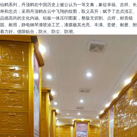
仙鹤系列，丹顶鹤在中国历史上被公认为一等文禽，象征幸福、吉祥、长
寿和忠贞；采用丹顶鹤在云中飞翔的纹图，取义高升；赋予了忠贞清正、
品德高尚的文化内涵。铝板一体压印图案，整版无切割、点焊，材质稳
固、耐用，静电钢琴漆喷涂工艺，漆膜极其光亮、丰满、坚硬、耐磨、附
着力好。缝隙贴合，防火、防尘、防潮。