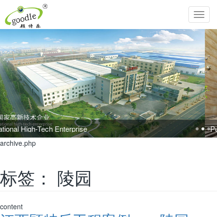
Toggl
navig
Pursue the perfection of life and inherit Chinese filial piety!
archive.php
标签：
陵园
content