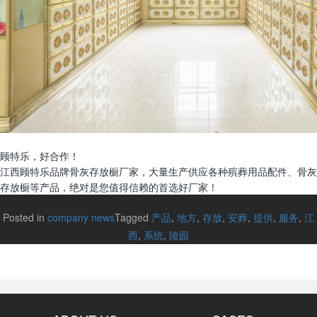
顾特乐，好合作！
江西顾特乐品牌骨灰存放橱厂家，大量生产供应各种殡葬用品配件、骨灰
存放橱等产品，绝对是您值得信赖的首选好厂家！
Posted in
company news
Tagged
产品
,
地方
,
存放
,
安葬
,
提供
,
服务
,
江
西
,
系统
,
陵园