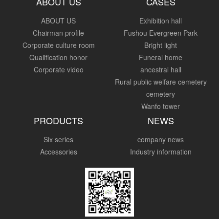
ABOUT US
CASES
ABOUT US
Exhibition hall
Chairman profile
Fushou Evergreen Park
Corporate culture room
Bright light
Qualification honor
Funeral home
Corporate video
ancestral hall
Rural public welfare cemetery
cemetery
Wanfo tower
PRODUCTS
NEWS
Six series
company news
Accessories
Industry information