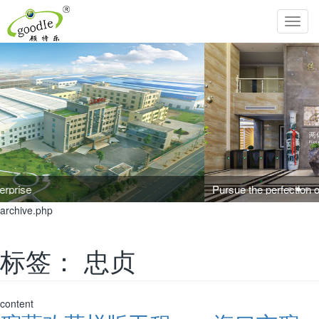
Toggl
navig
Pursue the perfection of life and inherit Chinese filial piety!
archive.php
标签：
忠贞
content