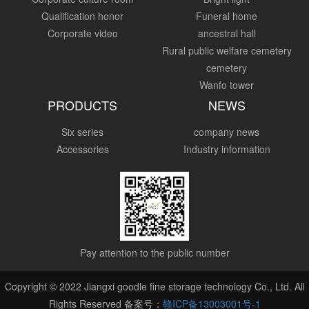
Qualification honor
Funeral home
Corporate video
ancestral hall
Rural public welfare cemetery
cemetery
Wanfo tower
PRODUCTS
NEWS
Six series
company news
Accessories
Industry information
Pay attention to the public number
Copyright © 2022 Jiangxi goodle fine storage technology Co., Ltd. All
Rights Reserved 备案号：
赣ICP备13003001号-1