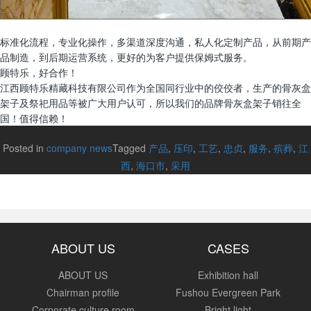
标准化流程，专业化操作，多渠道深度沟通，私人化定制产品，从前期产
品制造，到后期运营系统，更好的为客户提供保姆式服务。
顾特乐，好合作！
江西顾特乐精藏科技有限公司作为全国同行业中的佼佼者，生产的骨灰盒
架子及祭祀用品等被广大用户认可，所以我们的品牌骨灰盒架子销往全
国！值得信赖！
Posted in
company news
Tagged
产品
,
压印
,
工艺
,
忠贞
,
服务
,
殡葬
,
江
西
,
海口市
,
采用
ABOUT US
CASES
ABOUT US
Exhibition hall
Chairman profile
Fushou Evergreen Park
Corporate culture room
Bright light