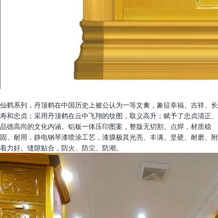
仙鹤系列，丹顶鹤在中国历史上被公认为一等文禽，象征幸福、吉祥、长
寿和忠贞；采用丹顶鹤在云中飞翔的纹图，取义高升；赋予了忠贞清正、
品德高尚的文化内涵。铝板一体压印图案，整版无切割、点焊，材质稳
固、耐用，静电钢琴漆喷涂工艺，漆膜极其光亮、丰满、坚硬、耐磨、附
着力好。缝隙贴合，防火、防尘、防潮。