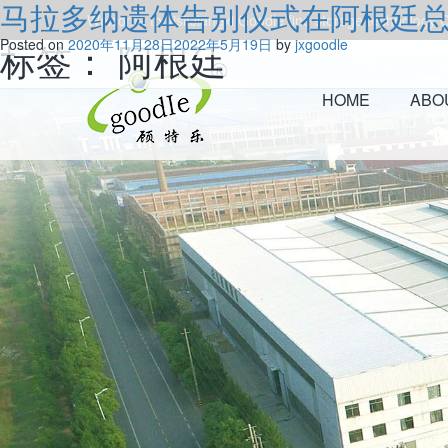
马拉多纳遗体告别仪式在阿根廷
Welcome to visitJiangxi Goodle fine storage technology Co
标签：
Posted on
2020年11月28日
阿根廷
2022年5月19日
by
jxgoodle
HOME
ABO