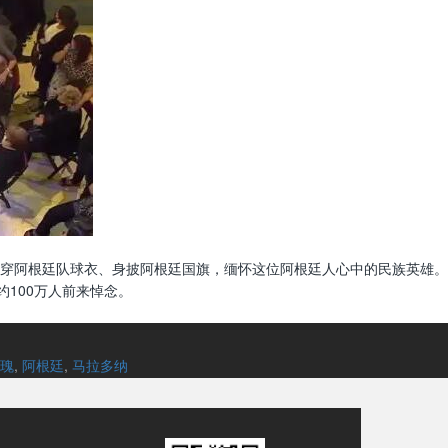
穿阿根廷队球衣、身披阿根廷国旗，缅怀这位阿根廷人心中的民族英雄。
100万人前来悼念。
瑰
,
阿根廷
,
马拉多纳