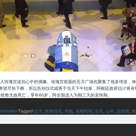
入玫瑰宫送别心中的偶像。玫瑰宫前面的五月广场也聚集了很多球迷，身
希望尽快下葬，所以告别仪式或将于当天下午结束，阿根廷政府估计将有约
经抢救无效死亡，享年60岁，阿全国进入为期三天的哀悼期。
nformation
Tagged
位于
,
告别仪式
,
开始
,
当地时间
,
当天
,
心中
,
总统府
,
玫