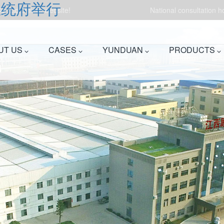
总统府举行
.,Ltd.Official website!
National consultation 
UT US
CASES
YUNDUAN
PRODUCTS