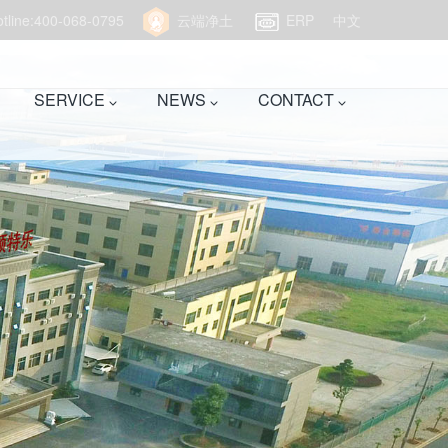
hotline:400-068-0795
云端净土
ERP
中文
SERVICE
NEWS
CONTACT