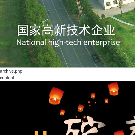
archive.php
content