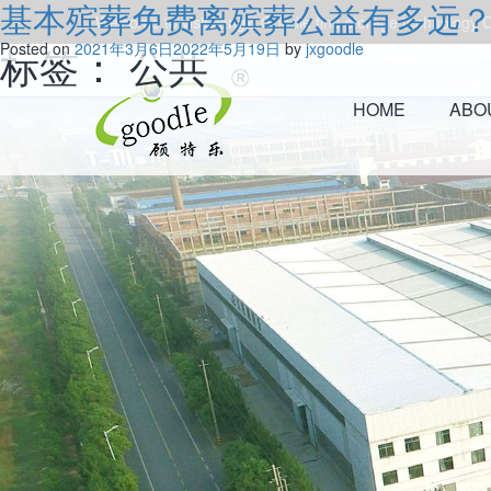
基本殡葬免费离殡葬公益有多远
Welcome to visitJiangxi Goodle fine storage technology Co
标签：
Posted on
2021年3月6日
公共
2022年5月19日
by
jxgoodle
HOME
ABO