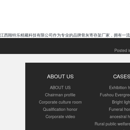
江西顾特乐精藏科技有限公司作为专业的品牌骨灰寄存架厂家，拥有一流
Posted 
ABOUT US
CASE
ABOUT US
Exhibition h
Chairman profile
Fushou Evergre
Corporate culture room
Bright ligh
Qualification honor
Funeral h
Corporate video
ancestral h
Rural public welfa