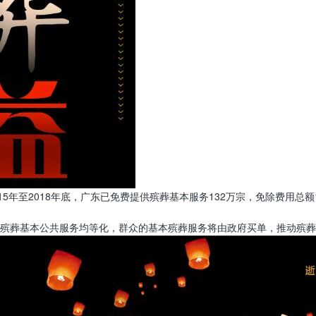
年至2018年底，广东已免费提供殡葬基本服务132万宗，免除费用总额1
殡葬基本公共服务均等化，群众的基本殡葬服务将由政府买单，推动殡葬