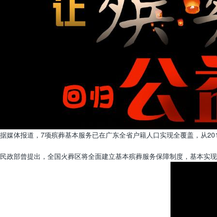
据媒体报道，7项殡葬基本服务已在广东全省户籍人口实现全覆盖，从2015
民政部曾提出，全国火葬区将全面建立基本殡葬服务保障制度，基本实现