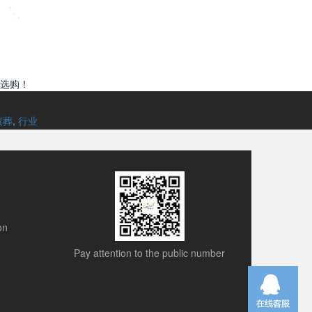
选购！
殡葬
,
行业
on
Pay attention to the public number