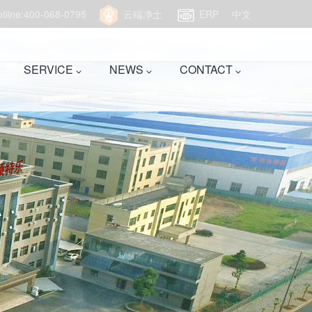
hotline:400-068-0795
云端净土
ERP
中文
SERVICE
NEWS
CONTACT