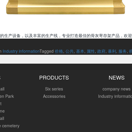
的生产设备，以及丰富的生产线，专业打造最佳的骨灰寄存架产品，欢迎
in
Industry information
Tagged
价格
,
公共
,
基本
,
属性
,
政府
,
暴利
,
服务
,
S
PRODUCTS
NEWS
all
Six series
company news
en Park
Accessories
Industry informati
t
ome
all
re cemetery