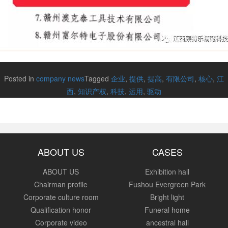
Posted in
company news
Tagged
企业
,
提供
,
提高
,
有限公司
,
核心
,
江
西
,
知识产权
,
科技
,
运用
,
驱动
ABOUT US
CASES
ABOUT US
Exhibition hall
Chairman profile
Fushou Evergreen Park
Corporate culture room
Bright light
Qualification honor
Funeral home
Corporate video
ancestral hall