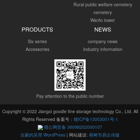
Rural public welfare cemetery
cemetery
Wanfo tower
PRODUCTS
NEWS
Six series
company news
Accessories
Industry information
Pay attention to the public number
Copyright © 2022 Jiangxi goodle fine storage technology Co., Ltd. All
Rights Reserved 备案号：
赣ICP备13003001号-1
赣公网安备 36098202000107
自豪的采用 WordPress
|
网站建设:
樟树市易企传媒