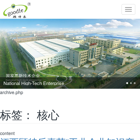
Toggl
navig
l High-Tech Enterprise
archive.php
标签：
核心
content