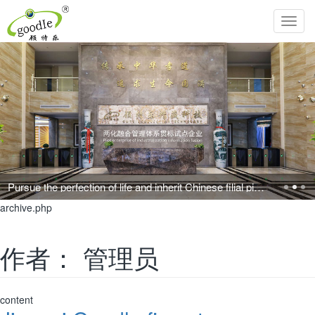
Toggl
navig
Pursue the perfection of life and inherit Chinese filial piety!
archive.php
作者：
管理员
content